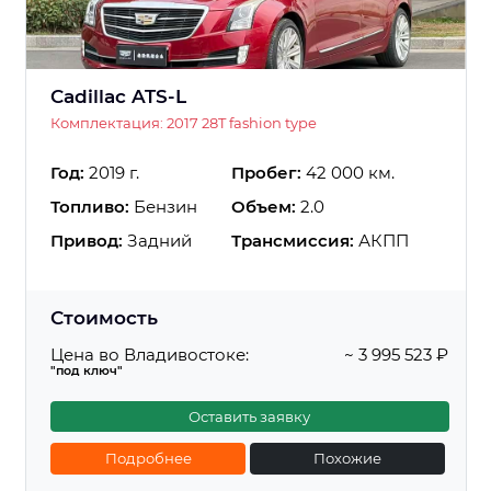
Cadillac ATS-L
Комплектация: 2017 28T fashion type
Год:
2019 г.
Пробег:
42 000 км.
Топливо:
Бензин
Объем:
2.0
Привод:
Задний
Трансмиссия:
АКПП
Стоимость
Цена во Владивостоке:
~ 3 995 523 ₽
"под ключ"
Оставить заявку
Подробнее
Похожие