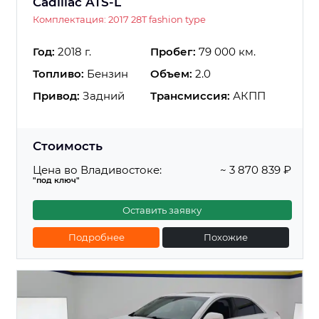
Cadillac ATS-L
Комплектация: 2017 28T fashion type
Год:
2018 г.
Пробег:
79 000 км.
Топливо:
Бензин
Объем:
2.0
Привод:
Задний
Трансмиссия:
АКПП
Стоимость
Цена во Владивостоке:
~ 3 870 839 ₽
"под ключ"
Оставить заявку
Подробнее
Похожие