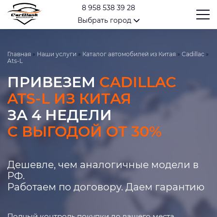
8 958 538 39 28
Выбрать город
Главная
»
Наши услуги
»
Каталог автомобилей из Китая
»
Cadillac
»
Ats-L
ПРИВЕЗЕМ
CADILLAC
ATS-L ИЗ КИТАЯ
ЗА 4 НЕДЕЛИ
С ВЫГОДОЙ ОТ 30%
Дешевле, чем аналогичные модели в
РФ.
Работаем по договору. Даем гарантию
Полный контроль покупки до вашего места