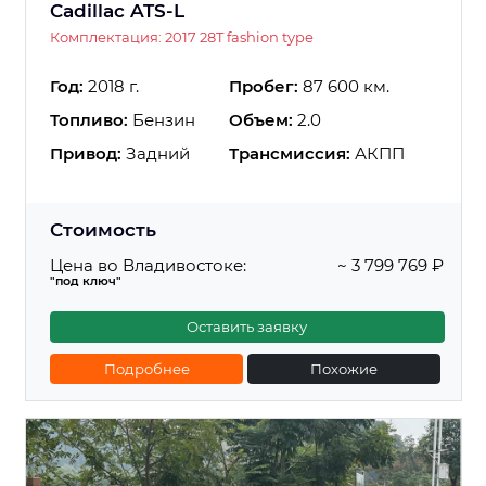
Cadillac ATS-L
Комплектация: 2017 28T fashion type
Год:
2018 г.
Пробег:
87 600 км.
Топливо:
Бензин
Объем:
2.0
Привод:
Задний
Трансмиссия:
АКПП
Стоимость
Цена во Владивостоке:
~ 3 799 769 ₽
"под ключ"
Оставить заявку
Подробнее
Похожие