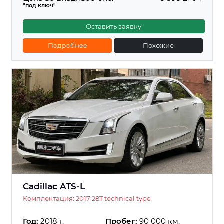
"под ключ"
Оставить заявку
Подробнее
Похожие
Cadillac ATS-L
Комплектация: 2017 28T technical type
Год:
2018 г.
Пробег:
90 000 км.