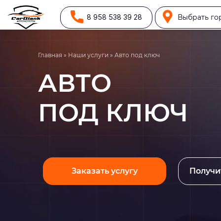
8 958 538 39 28
Выбрать го
Главная
»
Наши услуги
»
Авто под ключ
АВТО
ПОД КЛЮЧ
Заказать услугу
Получи