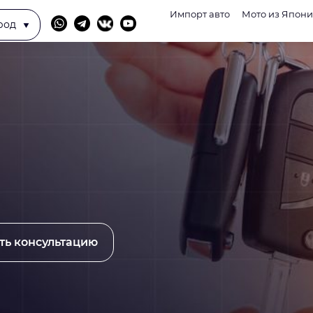
Импорт авто
Мото из Япон
род
ть консультацию