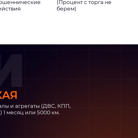
ошеннические
(Процент с торга не
ействия
берем)
И
КАЯ
злы и агрегаты (ДВС, КПП,
) 1 месяц или 5000 км.