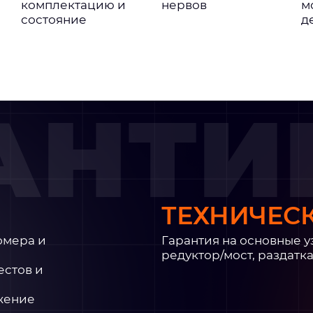
комплектацию и
нервов
м
состояние
д
АНТИ
ТЕХНИЧЕС
омера и
Гарантия на основные у
редуктор/мост, раздатка
естов и
жение