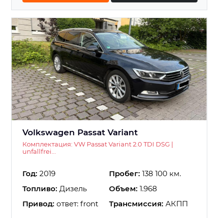
Volkswagen Passat Variant
Комплектация: VW Passat Variant 2.0 TDI DSG |
unfallfrei...
Год:
2019
Пробег:
138 100 км.
Топливо:
Дизель
Объем:
1.968
Привод:
ответ: front
Трансмиссия:
АКПП