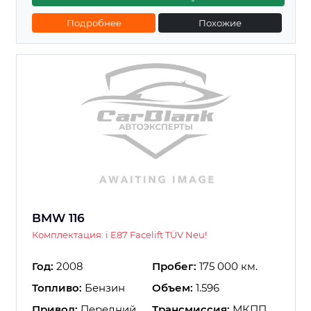
Подробнее
Похожие
BMW 116
Комплектация: i E87 Facelift TÜV Neu!
Год:
2008
Пробег:
175 000 км.
Топливо:
Бензин
Объем:
1.596
Привод:
Передний
Трансмиссия:
МКПП