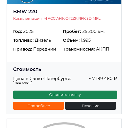
BMW 220
Комплектация: M ACC AHK QI 2ZK RFK 3D MFL
Год:
2025
Пробег:
25 200 км.
Топливо:
Дизель
Объем:
1.995
Привод:
Передний
Трансмиссия:
АКПП
Стоимость
Цена в Санкт-Петербурге:
~ 7 189 480 ₽
"под ключ"
Оставить заявку
Подробнее
Похожие