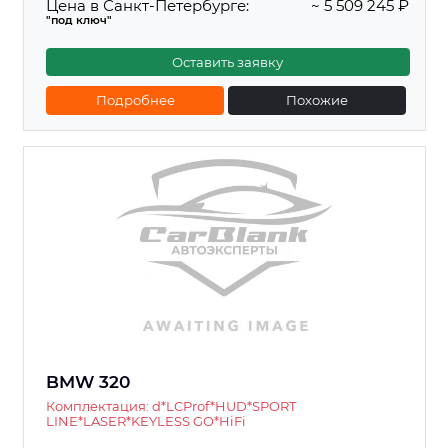
Цена в Санкт-Петербурге:
~ 5 509 245 ₽
"под ключ"
Оставить заявку
Подробнее
Похожие
BMW 320
Комплектация: d*LCProf*HUD*SPORT
LINE*LASER*KEYLESS GO*HiFi