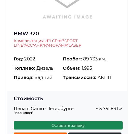
BMW 320
Комплектация: d*LCProf*SPORT
LINE*ACC*AHK*PANORAMA*LASER
Год:
2022
Пробег:
89 733 км.
Топливо:
Дизель
Объем:
1.995
Привод:
Задний
Трансмиссия:
АКПП
Стоимость
Цена в Санкт-Петербурге:
~ 5 751 891 ₽
"под ключ"
Оставить заявку