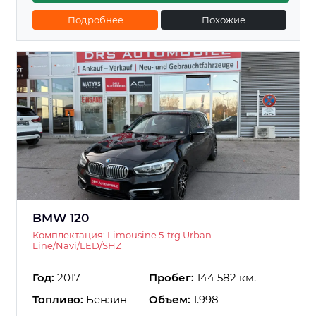
Подробнее
Похожие
BMW 120
Комплектация: Limousine 5-trg.Urban
Line/Navi/LED/SHZ
Год:
2017
Пробег:
144 582 км.
Топливо:
Бензин
Объем:
1.998