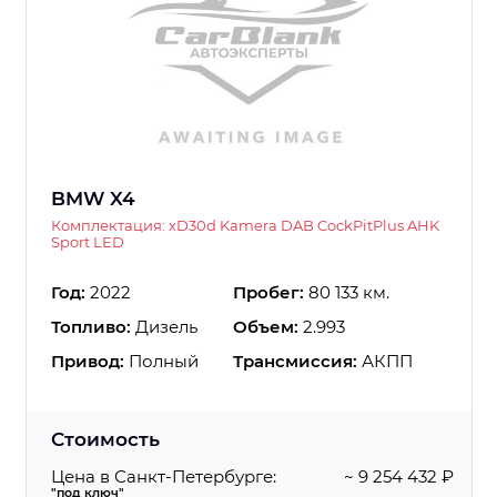
BMW X4
Комплектация: xD30d Kamera DAB CockPitPlus AHK
Sport LED
Год:
2022
Пробег:
80 133 км.
Топливо:
Дизель
Объем:
2.993
Привод:
Полный
Трансмиссия:
АКПП
Стоимость
Цена в Санкт-Петербурге:
~ 9 254 432 ₽
"под ключ"