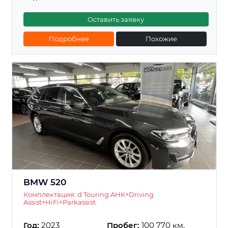
Оставить заявку
Подробнее
Похожие
BMW 520
Комплектация: d Touring AHK+Driving
Assist+HiFi+Parkassist.
Год:
2023
Пробег:
100 770 км.