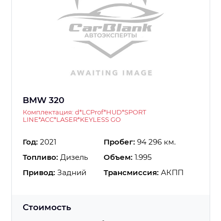
BMW 320
Комплектация: d*LCProf*HUD*SPORT
LINE*ACC*LASER*KEYLESS GO
Год:
2021
Пробег:
94 296 км.
Топливо:
Дизель
Объем:
1.995
Привод:
Задний
Трансмиссия:
АКПП
Стоимость