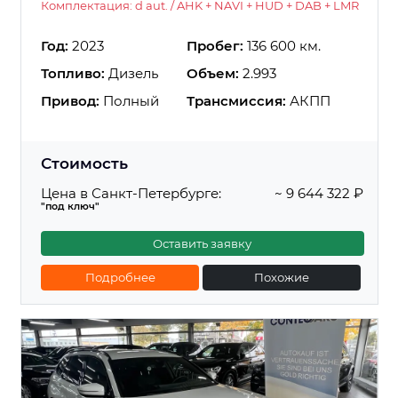
Комплектация: d aut. / AHK + NAVI + HUD + DAB + LMR
Год:
2023
Пробег:
136 600 км.
Топливо:
Дизель
Объем:
2.993
Привод:
Полный
Трансмиссия:
АКПП
Стоимость
Цена в Санкт-Петербурге:
~ 9 644 322 ₽
"под ключ"
Оставить заявку
Подробнее
Похожие