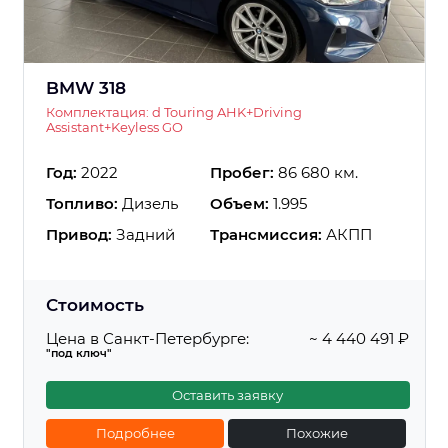
BMW 318
Комплектация: d Touring AHK+Driving
Assistant+Keyless GO
Год:
2022
Пробег:
86 680 км.
Топливо:
Дизель
Объем:
1.995
Привод:
Задний
Трансмиссия:
АКПП
Стоимость
Цена в Санкт-Петербурге:
~ 4 440 491 ₽
"под ключ"
Оставить заявку
Подробнее
Похожие