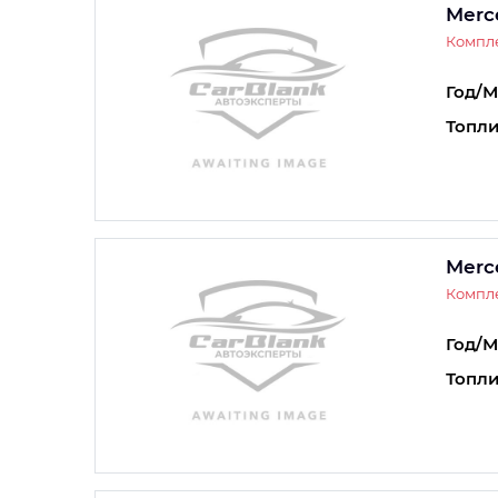
Merc
Компле
Год/М
Топли
Merc
Компле
Год/М
Топли