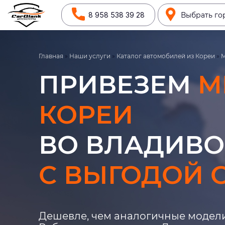
8 958 538 39 28
Выбрать го
Главная
»
Наши услуги
»
Каталог автомобилей из Кореи
»
M
ПРИВЕЗЕМ
M
КОРЕИ
ВО ВЛАДИВО
С ВЫГОДОЙ О
Дешевле, чем аналогичные модели