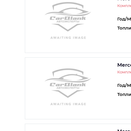
Компл
Год/М
Топли
Merc
Компле
Год/М
Топли