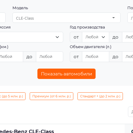
Модель
По
CLE-Class
иссия
Год производства
от
до
(км.)
Объем двигателя (л.)
до
от
до
Показать автомобили
(до 5 млн. р.)
Премиум (от 6 млн. р.)
Стандарт + (до 2 млн. р.)
edes-Benz CLE-Class