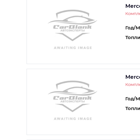
Merc
Компле
Год/М
Топли
Merc
Компл
Год/М
Топли