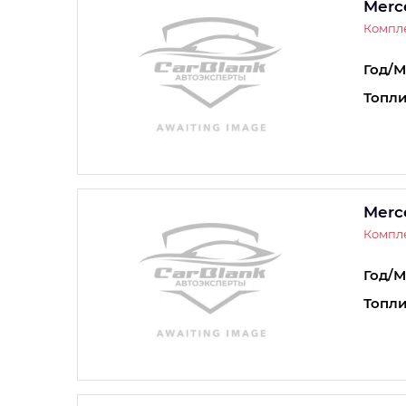
Merc
Компле
Год/М
Топли
Merc
Компле
Год/М
Топли