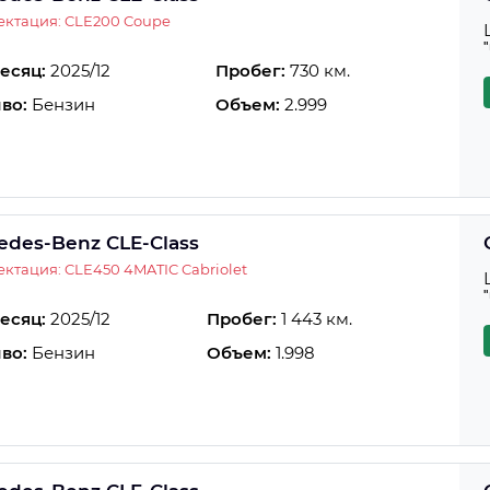
ектация: CLE200 Coupe
есяц:
2025/12
Пробег:
730 км.
во:
Бензин
Объем:
2.999
edes-Benz CLE-Class
ктация: CLE450 4MATIC Cabriolet
есяц:
2025/12
Пробег:
1 443 км.
во:
Бензин
Объем:
1.998