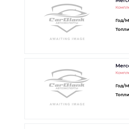
Merc
Компле
Год/М
Топли
Merc
Компл
Год/М
Топли