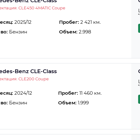
edes-Benz CLE-Class
ктация: CLE450 4MATIC Coupe
есяц:
2025/12
Пробег:
2 421 км.
во:
Бензин
Объем:
2.998
edes-Benz CLE-Class
ектация: CLE200 Coupe
есяц:
2024/12
Пробег:
11 460 км.
во:
Бензин
Объем:
1.999