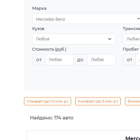
Марка
Mercedes-Benz
Кузов
Трансм
Стоимость (руб.)
Пробег 
от
до
от
Стандарт (до 1.5 млн. р.)
Комфорт (до 3 млн. р.)
Бизнес 
Найдено: 174 авто
Merc