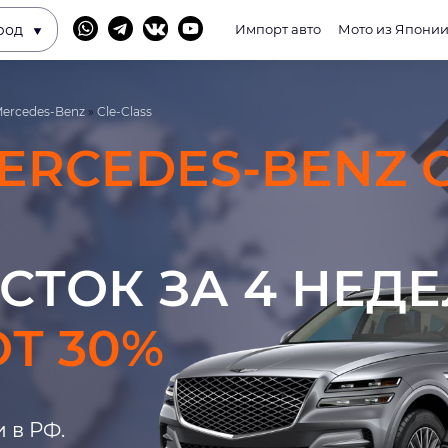
род
Импорт авто
Мото из Япони
ercedes-Benz
»
Cle-Class
ERCEDES-BENZ C
СТОК ЗА 4 НЕД
Т 30%
 в РФ.