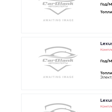
Год/М
Топли
Lexu
Компл
Год/М
Топли
Элект
Lexu
Компл