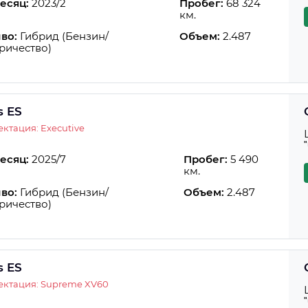
есяц:
2023/2
Пробег:
68 324
км.
во:
Гибрид (Бензин/
Объем:
2.487
ричество)
s ES
ктация: Executive
есяц:
2025/7
Пробег:
5 490
км.
во:
Гибрид (Бензин/
Объем:
2.487
ричество)
s ES
ектация: Supreme XV60