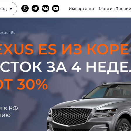
род
Импорт авто
Мото из Япони
exus
»
Es
EXUS ES ИЗ КОР
СТОК ЗА 4 НЕД
Т 30%
 в РФ.
нтию