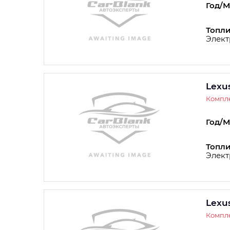
Год/М
Топли
Элект
Lexu
Компл
Год/М
Топли
Элект
Lexu
Компл