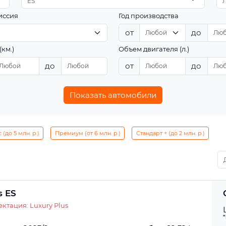
ES
иссия
Год производства
от
до
(км.)
Объем двигателя (л.)
до
от
до
Показать автомобили
(до 5 млн. р.)
Премиум (от 6 млн. р.)
Стандарт + (до 2 млн. р.)
s ES
ктация: Luxury Plus