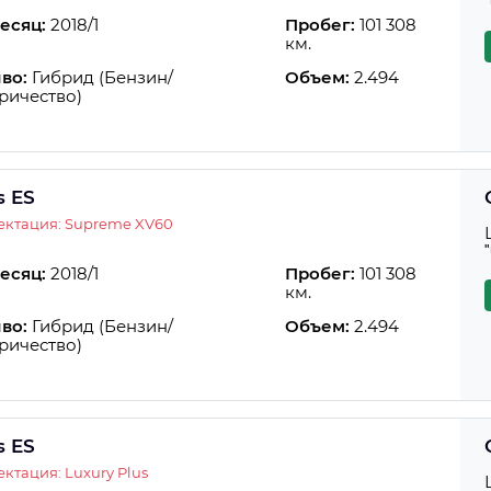
есяц:
2018/1
Пробег:
101 308
км.
во:
Гибрид (Бензин/
Объем:
2.494
ричество)
s ES
ектация: Supreme XV60
есяц:
2018/1
Пробег:
101 308
км.
во:
Гибрид (Бензин/
Объем:
2.494
ричество)
s ES
ктация: Luxury Plus