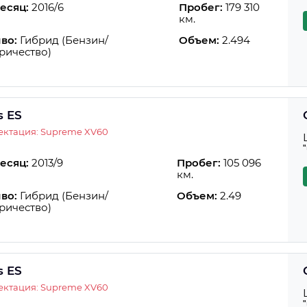
есяц:
2016/6
Пробег:
179 310
км.
во:
Гибрид (Бензин/
Объем:
2.494
ричество)
s ES
ектация: Supreme XV60
есяц:
2013/9
Пробег:
105 096
км.
во:
Гибрид (Бензин/
Объем:
2.49
ричество)
s ES
ектация: Supreme XV60