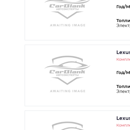
Год/М
Топли
Элект
Lexu
Компл
Год/М
Топли
Элект
Lexu
Компле