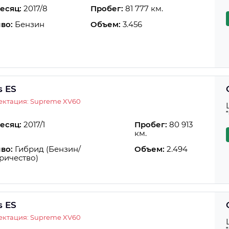
есяц:
2017/8
Пробег:
81 777 км.
во:
Бензин
Объем:
3.456
s ES
ектация: Supreme XV60
есяц:
2017/1
Пробег:
80 913
км.
во:
Гибрид (Бензин/
Объем:
2.494
ричество)
s ES
ектация: Supreme XV60