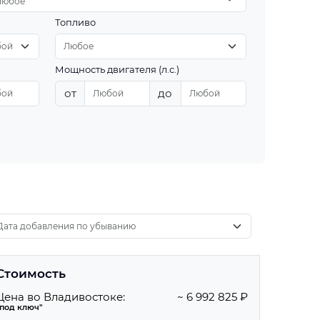
Любое
Топливо
Мощность двигателя (л.с.)
от
до
Стоимость
Цена во Владивостоке:
~ 6 992 825 ₽
"под ключ"