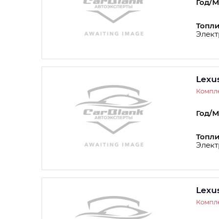
Год/М
Топли
Элект
Lexu
Компле
Год/М
Топли
Элект
Lexu
Компл