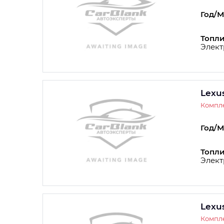
Год/М
Топли
Элект
Lexu
Компле
Год/М
Топли
Элект
Lexu
Компле