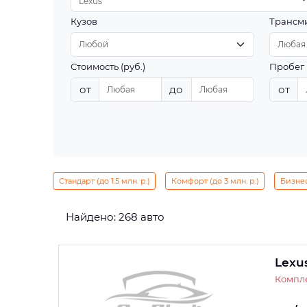
Lexus
Кузов
Трансм
Стоимость (руб.)
Пробег 
от
до
от
Стандарт (до 1.5 млн. р.)
Комфорт (до 3 млн. р.)
Бизнес 
Найдено: 268 авто
Lexu
Компле