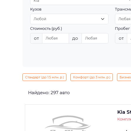
Kia
Кузов
Трансм
Стоимость (руб.)
Пробег 
от
до
от
Стандарт (до 1.5 млн. р.)
Комфорт (до 3 млн. р.)
Бизнес 
Найдено: 297 авто
Kia S
Компле