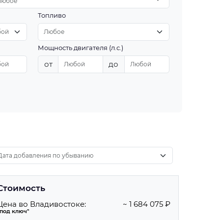
Любое
Топливо
Мощность двигателя (л.с.)
от
до
Стоимость
Цена во Владивостоке:
~ 1 684 075 ₽
"под ключ"