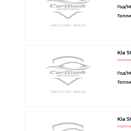
Год/М
Топли
Kia S
Компле
Год/М
Топли
Kia S
Компле