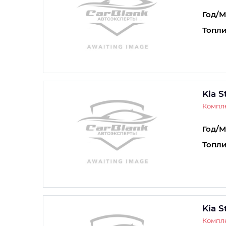
Год/М
Топли
Kia S
Компле
Год/М
Топли
Kia S
Компле