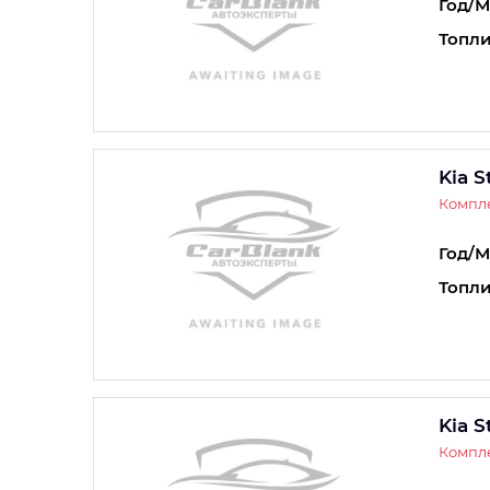
Год/М
Топли
Kia S
Компле
Год/М
Топли
Kia S
Компле