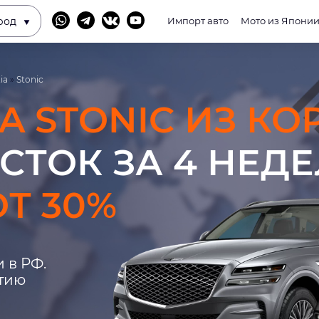
род
Импорт авто
Мото из Япони
ia
»
Stonic
IA STONIC ИЗ КО
СТОК ЗА 4 НЕД
Т 30%
 в РФ.
нтию