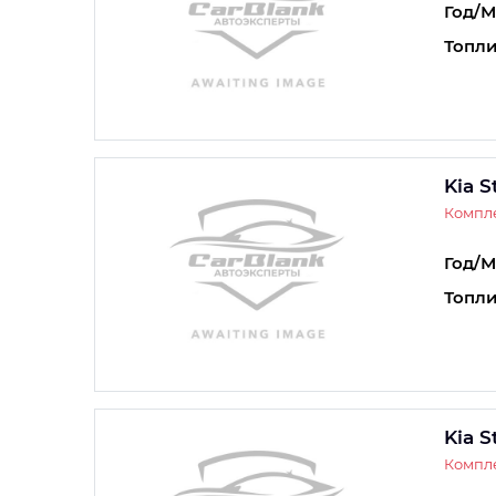
Год/М
Топли
Kia S
Компле
Год/М
Топли
Kia S
Компле