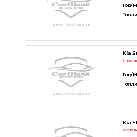
Год/М
Топли
Kia S
Компле
Год/М
Топли
Kia S
Компле