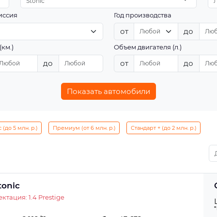
Stonic
иссия
Год производства
от
до
(км.)
Объем двигателя (л.)
до
от
до
Показать автомобили
(до 5 млн. р.)
Премиум (от 6 млн. р.)
Стандарт + (до 2 млн. р.)
tonic
ктация: 1.4 Prestige