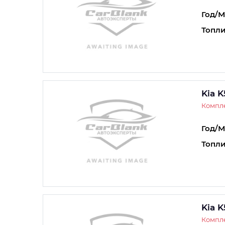
Год/М
Топли
Kia K
Компле
Год/М
Топли
Kia K
Компле