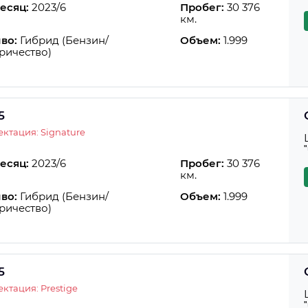
есяц:
2023/6
Пробег:
30 376
км.
во:
Гибрид (Бензин/
Объем:
1.999
ричество)
5
ктация: Signature
есяц:
2023/6
Пробег:
30 376
км.
во:
Гибрид (Бензин/
Объем:
1.999
ричество)
5
ктация: Prestige