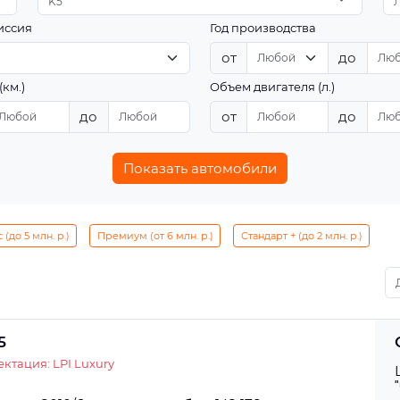
K5
иссия
Год производства
от
до
(км.)
Объем двигателя (л.)
до
от
до
Показать автомобили
(до 5 млн. р.)
Премиум (от 6 млн. р.)
Стандарт + (до 2 млн. р.)
5
ктация: LPI Luxury