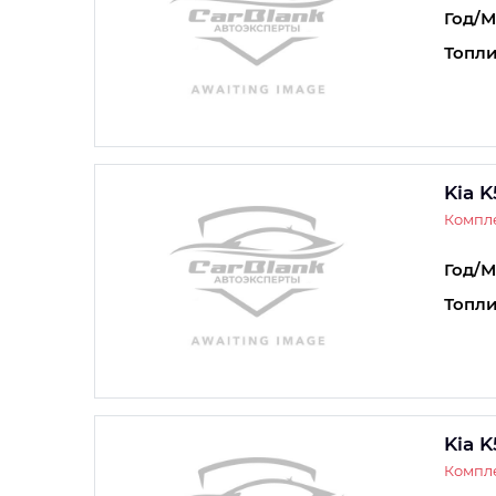
Год/М
Топли
Kia K
Компле
Год/М
Топли
Kia K
Компле