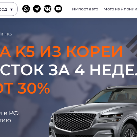
род
Импорт авто
Мото из Япони
ia
»
K5
IA K5 ИЗ КОРЕИ
СТОК ЗА 4 НЕД
Т 30%
 в РФ.
нтию