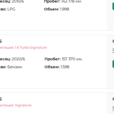
есяц:
2010/6
Пробег:
142 178 км.
во:
LPG
Объем:
1.998
5
ктация: 1.6 Turbo Signature
есяц:
2020/6
Пробег:
157 370 км.
во:
Бензин
Объем:
1.598
5
ктация: Signature