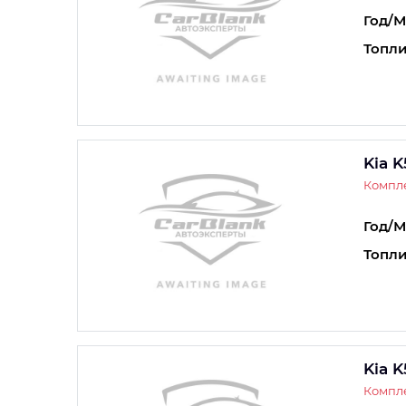
Год/М
Топли
Kia K
Компле
Год/М
Топли
Kia K
Компле