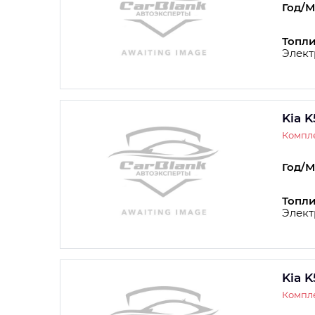
Год/М
Топли
Элект
Kia K
Компле
Год/М
Топли
Элект
Kia K
Компле