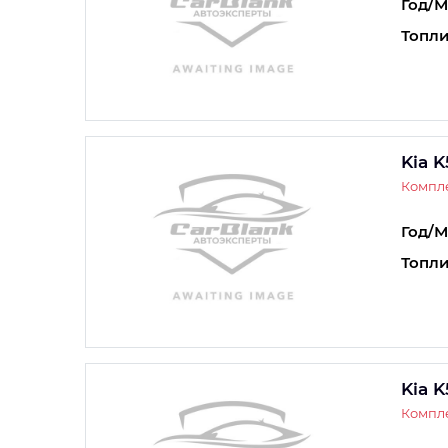
Год/М
Топли
Kia K
Компле
Год/М
Топли
Kia K
Компле