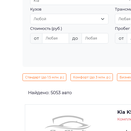
Kia
Кузов
Трансм
Стоимость (руб.)
Пробег 
от
до
от
Стандарт (до 1.5 млн. р.)
Комфорт (до 3 млн. р.)
Бизнес 
Найдено: 5053 авто
Kia K
Компле