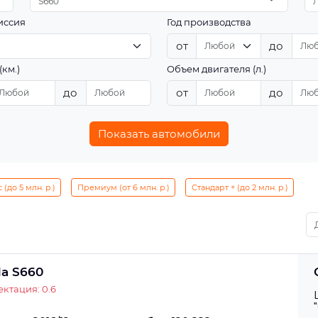
S660
иссия
Год производства
от
до
(км.)
Объем двигателя (л.)
до
от
до
Показать автомобили
(до 5 млн. р.)
Премиум (от 6 млн. р.)
Стандарт + (до 2 млн. р.)
a S660
ктация: 0.6