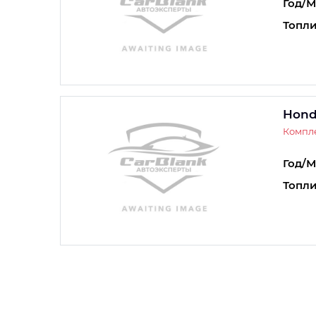
Год/М
Топли
Hond
Компле
Год/М
Топли