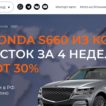
род
Импорт авто
Мото из Япони
Honda
»
S660
ONDA S660 ИЗ К
СТОК ЗА 4 НЕД
Т 30%
 в РФ.
нтию