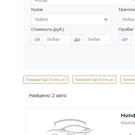
Honda
Кузов
Трансм
Стоимость (руб.)
Пробег 
от
до
от
Стандарт (до 1.5 млн. р.)
Комфорт (до 3 млн. р.)
Бизнес 
Найдено: 2 авто
Hond
Компле