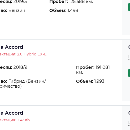
есяц:
2019/5
Пробег:
125 588 км.
во:
Бензин
Объем:
1.498
a Accord
ктация: 2.0 Hybrid EX-L
есяц:
2018/9
Пробег:
191 081
км.
во:
Гибрид (Бензин/
Объем:
1.993
ричество)
a Accord
ктация: 2.4 9th