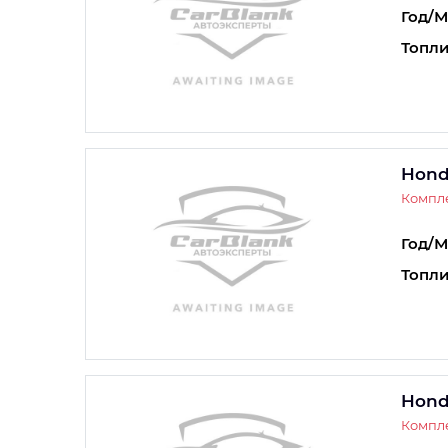
Год/М
Топли
Hond
Компле
Год/М
Топли
Hond
Компле