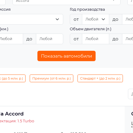
Accord
иссия
Год производства
от
до
(км.)
Объем двигателя (л.)
до
от
до
Показать автомобили
(до 5 млн. р.)
Премиум (от 6 млн. р.)
Стандарт + (до 2 млн. р.)
a Accord
ктация: 1.5 Turbo