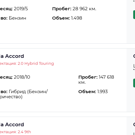
есяц:
2019/5
Пробег:
28 962 км.
во:
Бензин
Объем:
1.498
a Accord
ктация: 2.0 Hybrid Touring
есяц:
2018/10
Пробег:
147 618
км.
во:
Гибрид (Бензин/
Объем:
1.993
ричество)
a Accord
ктация: 2.4 9th