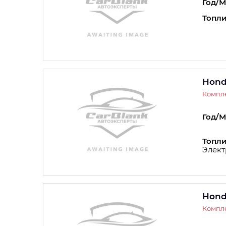
Год/М
Топли
Hond
Компле
Год/М
Топли
Элект
Hond
Компле