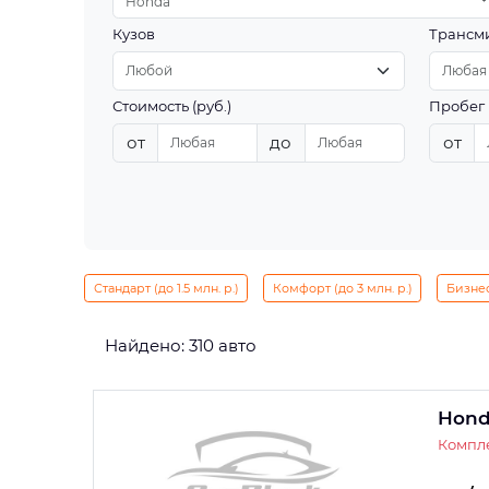
Honda
Кузов
Трансм
Стоимость (руб.)
Пробег 
от
до
от
Стандарт (до 1.5 млн. р.)
Комфорт (до 3 млн. р.)
Бизнес 
Найдено: 310 авто
Hond
Компле