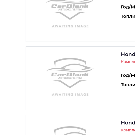
Год/М
Топли
Hond
Компле
Год/М
Топли
Hond
Компле