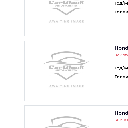
Год/М
Топли
Hond
Компле
Год/М
Топли
Hond
Компле