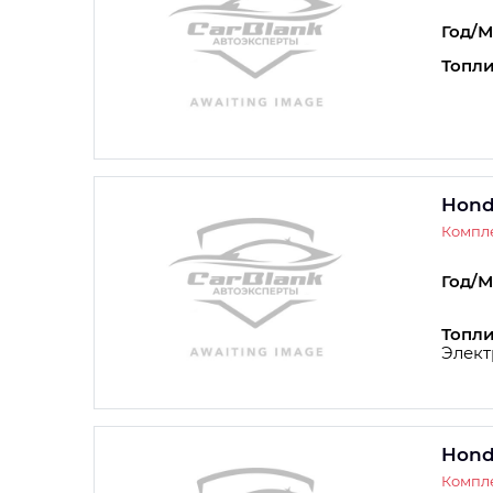
Год/М
Топли
Hond
Компле
Год/М
Топли
Элект
Hond
Компле