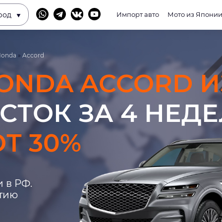
род
Импорт авто
Мото из Япони
Honda
»
Accord
ONDA ACCORD И
СТОК ЗА 4 НЕД
Т 30%
 в РФ.
нтию