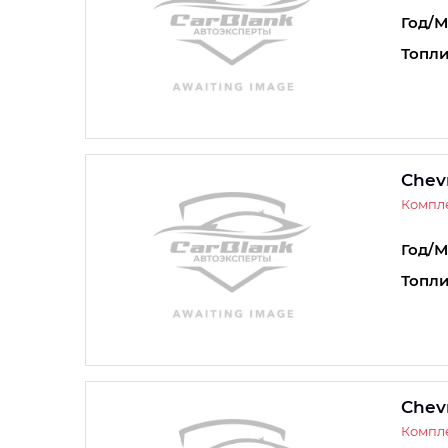
Год/М
Топли
Chev
Компле
Год/М
Топли
Chev
Компле