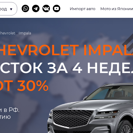
род
Импорт авто
Мото из Япони
hevrolet
»
Impala
HEVROLET IMPAL
СТОК ЗА 4 НЕД
Т 30%
 в РФ.
нтию