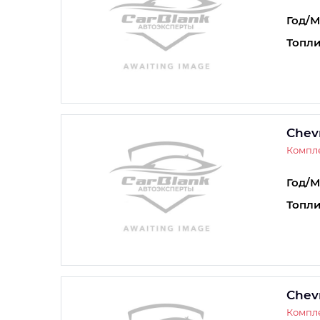
Год/М
Топли
Chev
Компле
Год/М
Топли
Chev
Компле