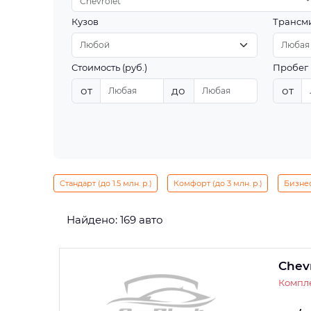
Chevrolet
Кузов
Трансм
Стоимость (руб.)
Пробег 
от
до
от
Стандарт (до 1.5 млн. р.)
Комфорт (до 3 млн. р.)
Бизнес 
Найдено: 169 авто
Chev
Компле