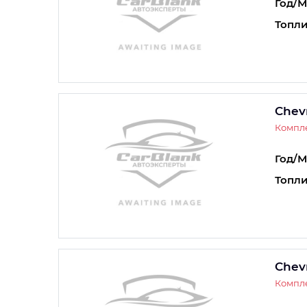
Год/М
Топли
Chev
Компле
Год/М
Топли
Chev
Компле