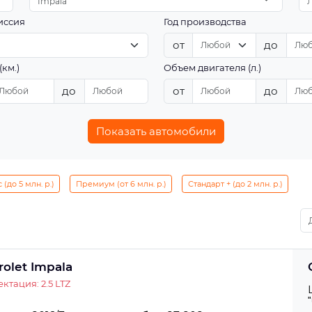
Impala
иссия
Год производства
от
до
(км.)
Объем двигателя (л.)
до
от
до
Показать автомобили
(до 5 млн. р.)
Премиум (от 6 млн. р.)
Стандарт + (до 2 млн. р.)
rolet Impala
ктация: 2.5 LTZ