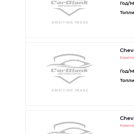
Год/М
Топли
Chev
Компле
Год/М
Топли
Chev
Компле