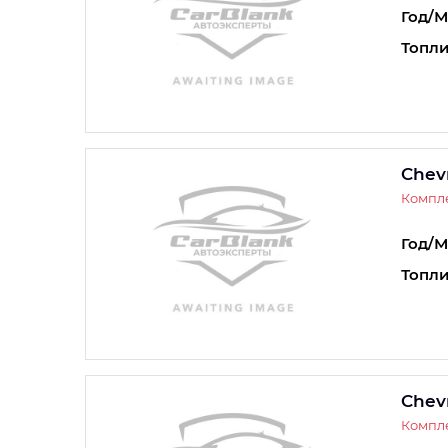
Год/М
Топли
Chev
Компле
Год/М
Топли
Chev
Компле