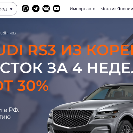
род
Импорт авто
Мото из Япони
udi
»
Rs3
UDI RS3 ИЗ КОРЕ
СТОК ЗА 4 НЕД
Т 30%
 в РФ.
нтию