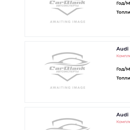
Год/М
Топли
Audi
Компле
Год/М
Топли
Audi
Компле