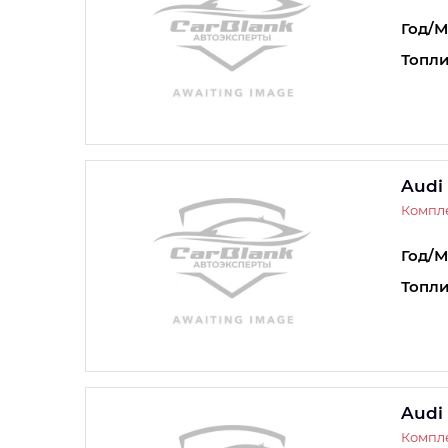
Год/М
Топли
Audi
Компле
Год/М
Топли
Audi
Компле