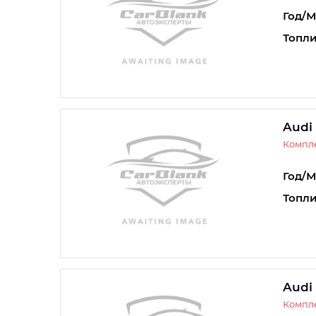
Год/М
Топли
Audi
Компле
Год/М
Топли
Audi
Компле