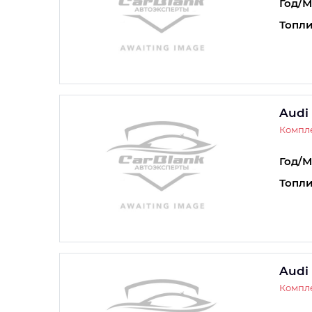
Год/М
Топли
Audi
Компле
Год/М
Топли
Audi
Компле