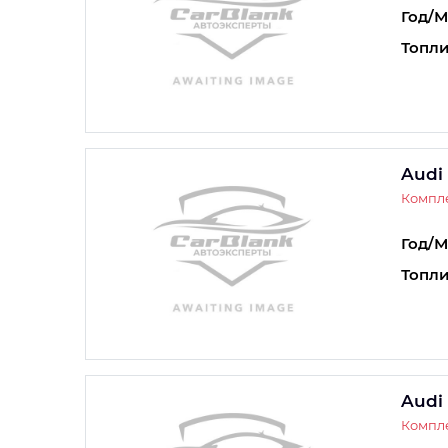
Год/М
Топли
Audi
Компле
Год/М
Топли
Audi
Компле