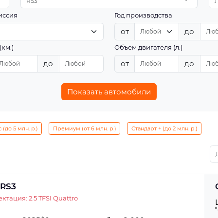
RS3
иссия
Год производства
от
до
(км.)
Объем двигателя (л.)
до
от
до
Показать автомобили
(до 5 млн. р.)
Премиум (от 6 млн. р.)
Стандарт + (до 2 млн. р.)
 RS3
ктация: 2.5 TFSI Quattro