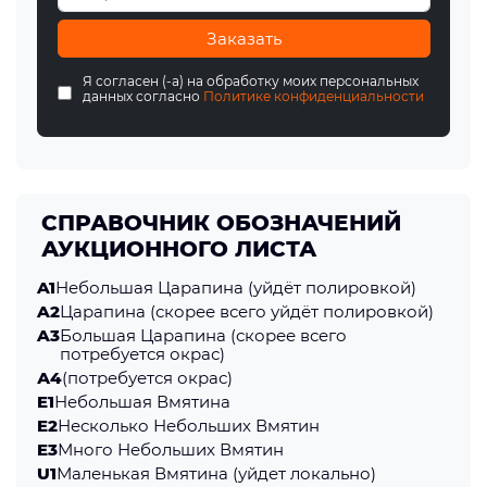
Заказать
Я согласен (-а) на обработку моих персональных
данных согласно
Политике конфиденциальности
СПРАВОЧНИК ОБОЗНАЧЕНИЙ
АУКЦИОННОГО ЛИСТА
A1
Небольшая Царапина (уйдёт полировкой)
A2
Царапина (скорее всего уйдёт полировкой)
A3
Большая Царапина (скорее всего
потребуется окрас)
А4
(потребуется окрас)
E1
Небольшая Вмятина
E2
Несколько Небольших Вмятин
E3
Много Небольших Вмятин
U1
Маленькая Вмятина (уйдет локально)