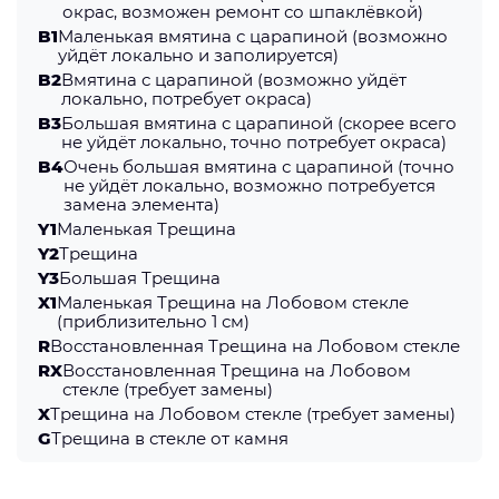
окрас, возможен ремонт со шпаклёвкой)
B1
Маленькая вмятина с царапиной (возможно
уйдёт локально и заполируется)
B2
Вмятина с царапиной (возможно уйдёт
локально, потребует окраса)
B3
Большая вмятина с царапиной (скорее всего
не уйдёт локально, точно потребует окраса)
B4
Очень большая вмятина с царапиной (точно
не уйдёт локально, возможно потребуется
замена элемента)
Y1
Маленькая Трещина
Y2
Трещина
Y3
Большая Трещина
X1
Маленькая Трещина на Лобовом стекле
(приблизительно 1 см)
R
Восстановленная Трещина на Лобовом стекле
RX
Восстановленная Трещина на Лобовом
стекле (требует замены)
X
Трещина на Лобовом стекле (требует замены)
G
Трещина в стекле от камня