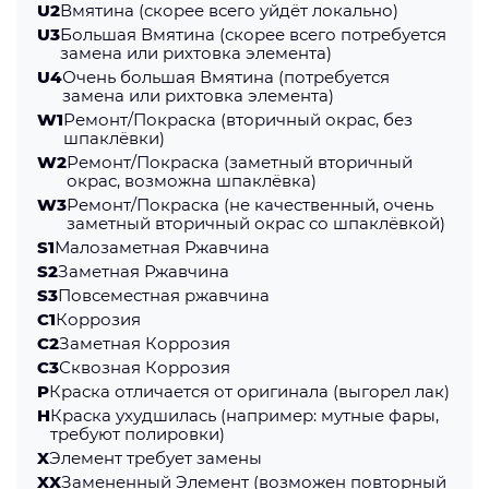
U2
Вмятина (скорее всего уйдёт локально)
U3
Большая Вмятина (скорее всего потребуется
замена или рихтовка элемента)
U4
Очень большая Вмятина (потребуется
замена или рихтовка элемента)
W1
Ремонт/Покраска (вторичный окрас, без
шпаклёвки)
W2
Ремонт/Покраска (заметный вторичный
окрас, возможна шпаклёвка)
W3
Ремонт/Покраска (не качественный, очень
заметный вторичный окрас со шпаклёвкой)
S1
Малозаметная Ржавчина
S2
Заметная Ржавчина
S3
Повсеместная ржавчина
C1
Коррозия
C2
Заметная Коррозия
С3
Сквозная Коррозия
P
Краска отличается от оригинала (выгорел лак)
H
Краска ухудшилась (например: мутные фары,
требуют полировки)
X
Элемент требует замены
XX
Замененный Элемент (возможен повторный