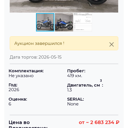
Аукцион завершился !
Дата торгов:
2026-05-15
Комплектация:
Пробег:
Не указано
419 км.
3
Год:
Двигатель, см
:
2026
1.3
Оценка:
SERIAL:
6
None
Цена во
от
~ 2 683 234 ₽