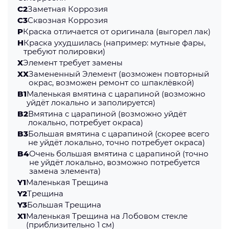
C2
Заметная Коррозия
С3
Сквозная Коррозия
P
Краска отличается от оригинала (выгорел лак)
H
Краска ухудшилась (например: мутные фары,
требуют полировки)
X
Элемент требует замены
XX
Замененный Элемент (возможен повторный
окрас, возможен ремонт со шпаклёвкой)
B1
Маленькая вмятина с царапиной (возможно
уйдёт локально и заполируется)
B2
Вмятина с царапиной (возможно уйдёт
локально, потребует окраса)
B3
Большая вмятина с царапиной (скорее всего
не уйдёт локально, точно потребует окраса)
B4
Очень большая вмятина с царапиной (точно
не уйдёт локально, возможно потребуется
замена элемента)
Y1
Маленькая Трещина
Y2
Трещина
Y3
Большая Трещина
X1
Маленькая Трещина на Лобовом стекле
(приблизительно 1 см)