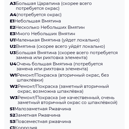
A3
Большая Царапина (скорее всего
потребуется окрас)
А4
(потребуется окрас)
E1
Небольшая Вмятина
E2
Несколько Небольших Вмятин
E3
Много Небольших Вмятин
U1
Маленькая Вмятина (уйдет локально)
U2
Вмятина (скорее всего уйдёт локально)
U3
Большая Вмятина (скорее всего потребуется
замена или рихтовка элемента)
U4
Очень большая Вмятина (потребуется
замена или рихтовка элемента)
W1
Ремонт/Покраска (вторичный окрас, без
шпаклёвки)
W2
Ремонт/Покраска (заметный вторичный
окрас, возможна шпаклёвка)
W3
Ремонт/Покраска (не качественный, очень
заметный вторичный окрас со шпаклёвкой)
S1
Малозаметная Ржавчина
S2
Заметная Ржавчина
S3
Повсеместная ржавчина
C1
Коррозия