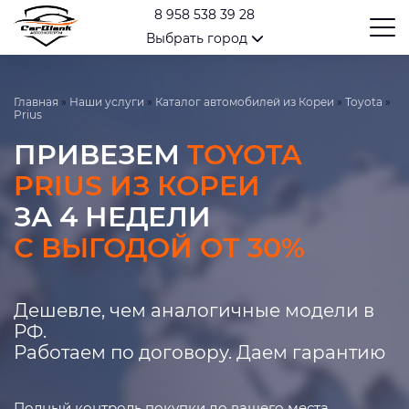
8 958 538 39 28
Выбрать город
Главная
»
Наши услуги
»
Каталог автомобилей из Кореи
»
Toyota
»
Prius
ПРИВЕЗЕМ
TOYOTA
PRIUS ИЗ КОРЕИ
ЗА 4 НЕДЕЛИ
С ВЫГОДОЙ ОТ 30%
Дешевле, чем аналогичные модели в
РФ.
Работаем по договору. Даем гарантию
Полный контроль покупки до вашего места