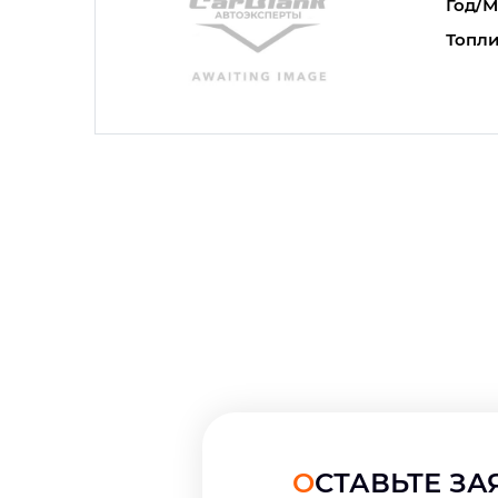
Год/М
Топли
ОСТАВЬТЕ З