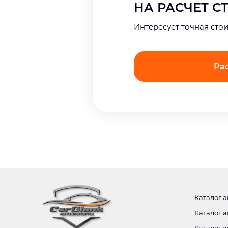
НА РАСЧЕТ 
Интерeсует точная сто
Ра
Каталог а
Каталог а
Каталог а