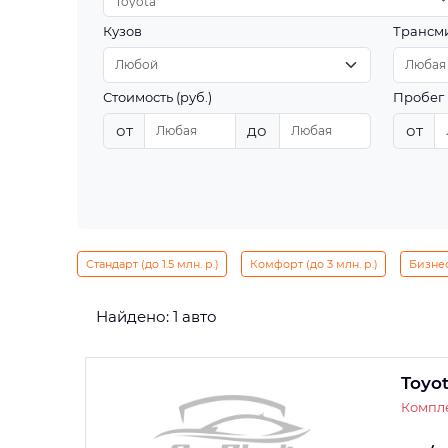
Toyota
Кузов
Трансм
Стоимость (руб.)
Пробег 
от
до
от
Стандарт (до 1.5 млн. р.)
Комфорт (до 3 млн. р.)
Бизнес 
Найдено: 1 авто
Toyo
Компле