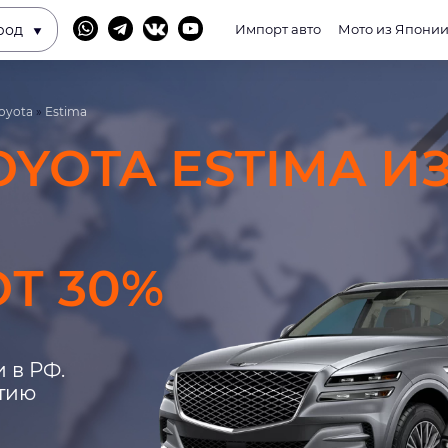
род
Импорт авто
Мото из Япони
oyota
»
Estima
OYOTA ESTIMA И
Т 30%
 в РФ.
нтию