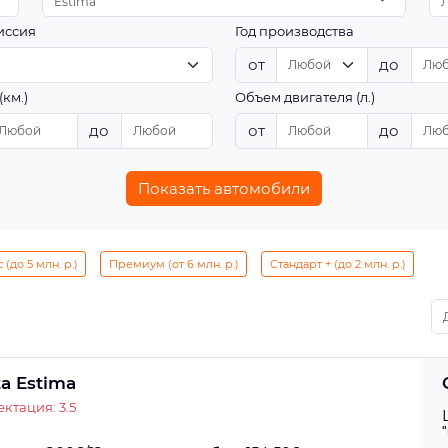
Estima
иссия
Год производства
от
до
(км.)
Объем двигателя (л.)
до
от
до
Показать автомобили
(до 5 млн. р.)
Премиум (от 6 млн. р.)
Стандарт + (до 2 млн. р.)
ta Estima
ктация: 3.5