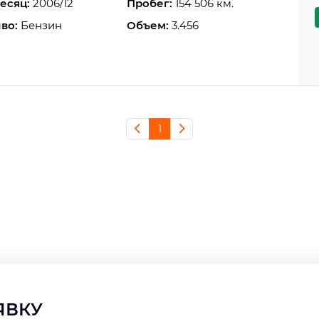
есяц:
2006/12
Пробег:
154 506 км.
во:
Бензин
Объем:
3.456
1
АЯВКУ