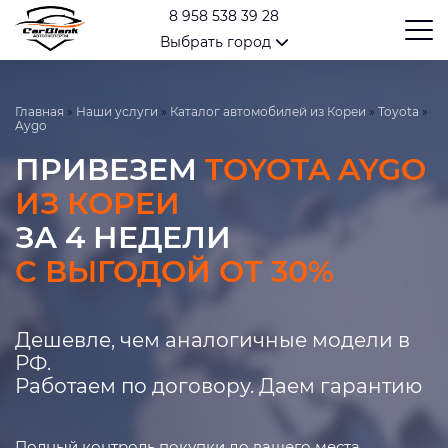
8 958 538 39 28
Выбрать город
Главная
»
Наши услуги
»
Каталог автомобилей из Кореи
»
Toyota
»
Aygo
ПРИВЕЗЕМ
TOYOTA AYGO
ИЗ КОРЕИ
ЗА 4 НЕДЕЛИ
С ВЫГОДОЙ ОТ 30%
Дешевле, чем аналогичные модели в
РФ.
Работаем по договору. Даем гарантию
Полный контроль покупки до вашего места