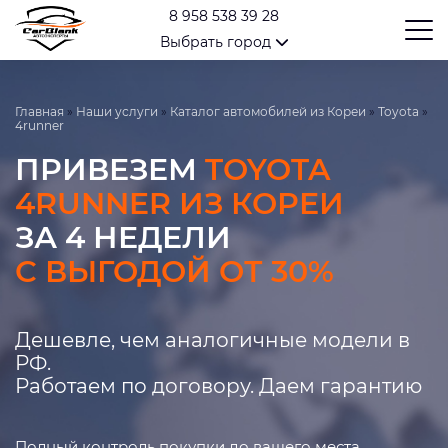
8 958 538 39 28
Выбрать город
Главная
»
Наши услуги
»
Каталог автомобилей из Кореи
»
Toyota
»
4runner
ПРИВЕЗЕМ
TOYOTA
4RUNNER ИЗ КОРЕИ
ЗА 4 НЕДЕЛИ
С ВЫГОДОЙ ОТ 30%
Дешевле, чем аналогичные модели в
РФ.
Работаем по договору. Даем гарантию
Полный контроль покупки до вашего места