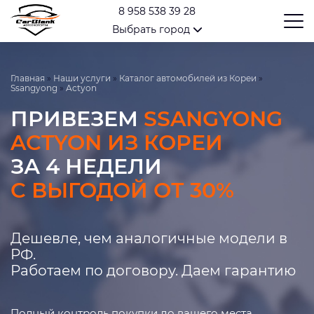
8 958 538 39 28
Выбрать город
Главная
»
Наши услуги
»
Каталог автомобилей из Кореи
»
Ssangyong
»
Actyon
ПРИВЕЗЕМ
SSANGYONG
ACTYON ИЗ КОРЕИ
ЗА 4 НЕДЕЛИ
С ВЫГОДОЙ ОТ 30%
Дешевле, чем аналогичные модели в
РФ.
Работаем по договору. Даем гарантию
Полный контроль покупки до вашего места