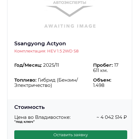
Ssangyong Actyon
Комплектация: HEV 1.5 2WD S8
Год/Месяц:
2025/11
Пробег:
17
611 км.
Топливо:
Гибрид (Бензин/
Объем:
Электричество)
1.498
Стоимость
Цена во Владивостоке:
~ 4 042 514 ₽
"под ключ"
Оставить заявку