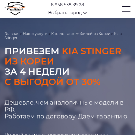
8 958 538 39 28
Выбрать город
Главная
»
Наши услуги
»
Каталог автомобилей из Кореи
»
Kia
»
Stinger
ПРИВЕЗЕМ
KIA STINGER
ИЗ КОРЕИ
ЗА 4 НЕДЕЛИ
С ВЫГОДОЙ ОТ 30%
Дешевле, чем аналогичные модели в
РФ.
Работаем по договору. Даем гарантию
Полный контроль покупки до вашего места