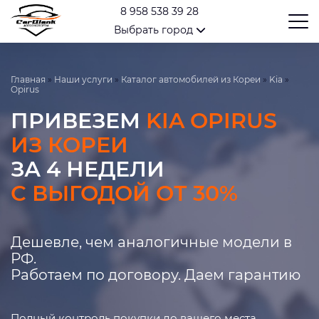
8 958 538 39 28
Выбрать город
Главная
»
Наши услуги
»
Каталог автомобилей из Кореи
»
Kia
»
Opirus
ПРИВЕЗЕМ
KIA OPIRUS
ИЗ КОРЕИ
ЗА 4 НЕДЕЛИ
С ВЫГОДОЙ ОТ 30%
Дешевле, чем аналогичные модели в
РФ.
Работаем по договору. Даем гарантию
Полный контроль покупки до вашего места