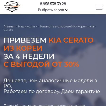
8 958 538 39 28
Выбрать город
Главная
»
Наши услуги
»
Каталог автомобилей из Кореи
»
Kia
»
Cerato
ПРИВЕЗЕМ
KIA CERATO
ИЗ КОРЕИ
ЗА 4 НЕДЕЛИ
С ВЫГОДОЙ ОТ 30%
Дешевле, чем аналогичные модели в
РФ.
Работаем по договору. Даем гарантию
Полный контроль покупки до вашего места