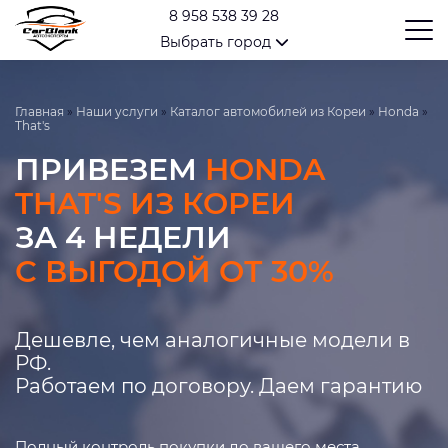
8 958 538 39 28
Выбрать город
Главная
»
Наши услуги
»
Каталог автомобилей из Кореи
»
Honda
»
That's
ПРИВЕЗЕМ
HONDA
THAT'S ИЗ КОРЕИ
ЗА 4 НЕДЕЛИ
С ВЫГОДОЙ ОТ 30%
Дешевле, чем аналогичные модели в
РФ.
Работаем по договору. Даем гарантию
Полный контроль покупки до вашего места