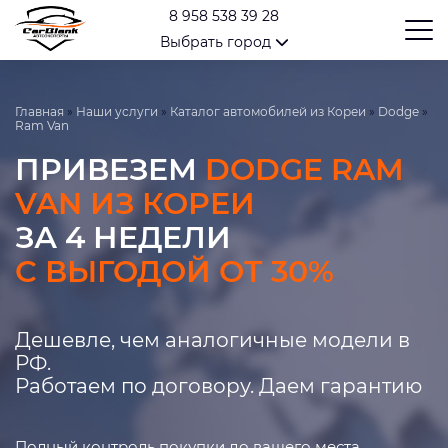
8 958 538 39 28
Выбрать город
Главная
»
Наши услуги
»
Каталог автомобилей из Кореи
»
Dodge
»
Ram Van
ПРИВЕЗЕМ
DODGE RAM
VAN ИЗ КОРЕИ
ЗА 4 НЕДЕЛИ
С ВЫГОДОЙ ОТ 30%
Дешевле, чем аналогичные модели в
РФ.
Работаем по договору. Даем гарантию
Полный контроль покупки до вашего места