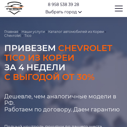
8 958 538 39 28
Выбрать город
Главная
»
Наши услуги
»
Каталог автомобилей из Кореи
»
Chevrolet
»
Tico
ПРИВЕЗЕМ
CHEVROLET
TICO ИЗ КОРЕИ
ЗА 4 НЕДЕЛИ
С ВЫГОДОЙ ОТ 30%
Дешевле, чем аналогичные модели в
РФ.
Работаем по договору. Даем гарантию
Полный контроль покупки до вашего места