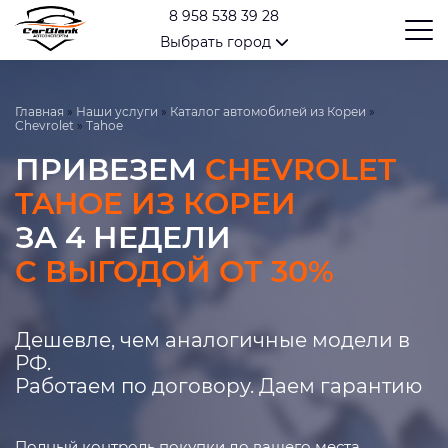
8 958 538 39 28
Выбрать город
Главная
»
Наши услуги
»
Каталог автомобилей из Кореи
»
Chevrolet
»
Tahoe
ПРИВЕЗЕМ
CHEVROLET
TAHOE ИЗ КОРЕИ
ЗА 4 НЕДЕЛИ
С ВЫГОДОЙ ОТ 30%
Дешевле, чем аналогичные модели в
РФ.
Работаем по договору. Даем гарантию
Полный контроль покупки до вашего места