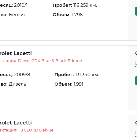
есяц:
2010/1
Пробег:
116 259 км.
во:
Бензин
Объем:
1.796
olet Lacetti
ктация: Diesel CDX Blue & Black Edition
есяц:
2009/8
Пробег:
131 340 км.
во:
Дизель
Объем:
1.991
olet Lacetti
ктация: 1.8 CDX ID Delxue