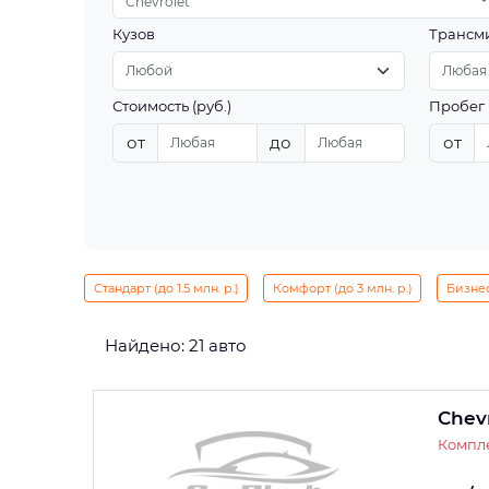
Chevrolet
Кузов
Трансм
Стоимость (руб.)
Пробег 
от
до
от
Стандарт (до 1.5 млн. р.)
Комфорт (до 3 млн. р.)
Бизнес 
Найдено: 21 авто
Chevr
Компле