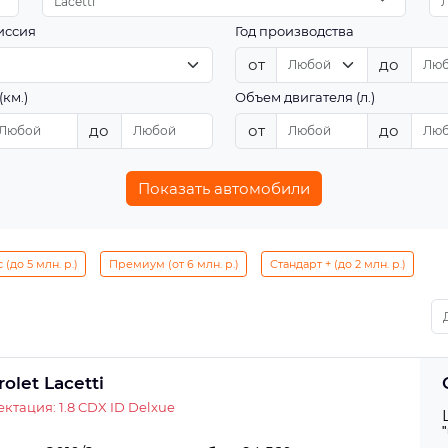
Lacetti
иссия
Год производства
от
до
(км.)
Объем двигателя (л.)
до
от
до
Показать автомобили
(до 5 млн. р.)
Премиум (от 6 млн. р.)
Стандарт + (до 2 млн. р.)
olet Lacetti
ктация: 1.8 CDX ID Delxue