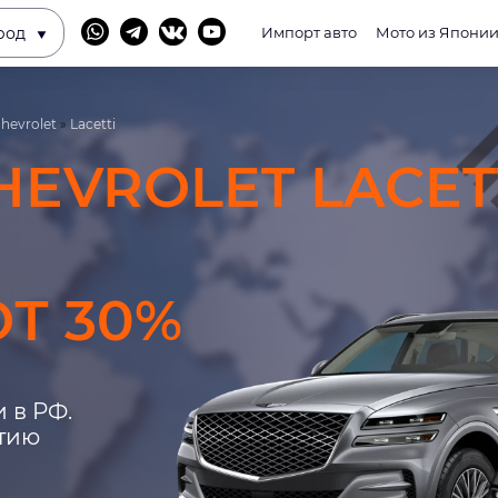
род
Импорт авто
Мото из Япони
hevrolet
»
Lacetti
HEVROLET LACET
Т 30%
 в РФ.
нтию