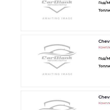
Год/М
Топли
Chevr
Компле
Год/М
Топли
Chevr
Компле