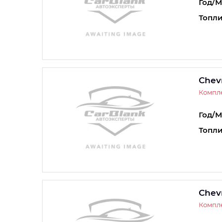
Год/М
Топли
Chevr
Компле
Год/М
Топли
Chevr
Компле