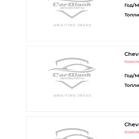
Год/М
Топли
Chevr
Компле
Год/М
Топли
Chevr
Компле