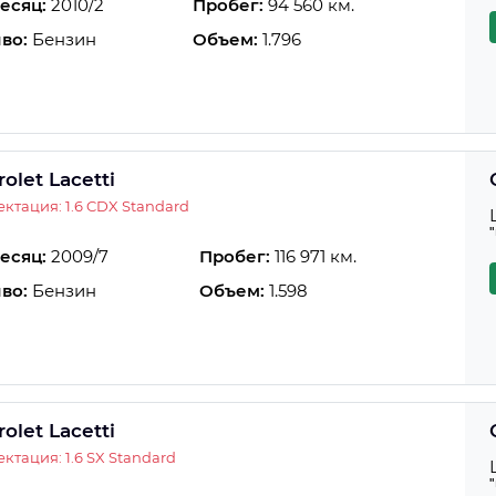
есяц:
2010/2
Пробег:
94 560 км.
во:
Бензин
Объем:
1.796
olet Lacetti
ктация: 1.6 CDX Standard
есяц:
2009/7
Пробег:
116 971 км.
во:
Бензин
Объем:
1.598
olet Lacetti
ктация: 1.6 SX Standard