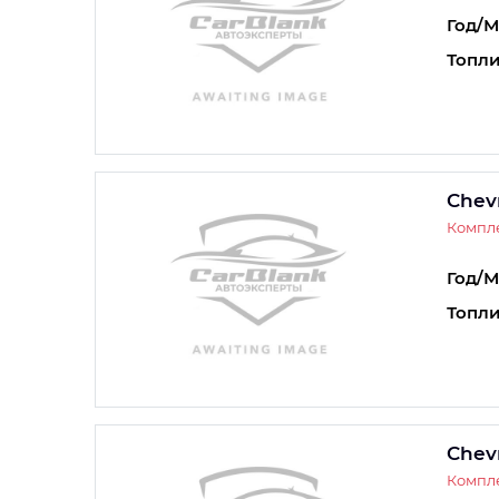
Год/М
Топли
Chevr
Компле
Год/М
Топли
Chevr
Компле