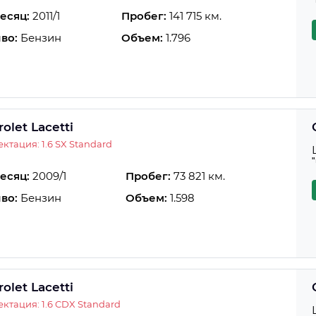
есяц:
2011/1
Пробег:
141 715 км.
во:
Бензин
Объем:
1.796
olet Lacetti
ктация: 1.6 SX Standard
есяц:
2009/1
Пробег:
73 821 км.
во:
Бензин
Объем:
1.598
olet Lacetti
ктация: 1.6 CDX Standard