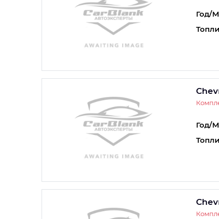
Год/М
Топли
Chevr
Компле
Год/М
Топли
Chevr
Компле