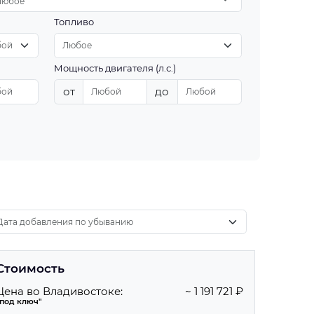
Любое
Топливо
Мощность двигателя (л.с.)
от
до
Стоимость
Цена во Владивостоке:
~ 1 191 721 ₽
"под ключ"