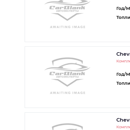
Год/М
Топли
Chevr
Компле
Год/М
Топли
Chevr
Компле