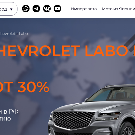
род
Импорт авто
Мото из Япони
hevrolet
»
Labo
HEVROLET LABO 
Т 30%
 в РФ.
нтию