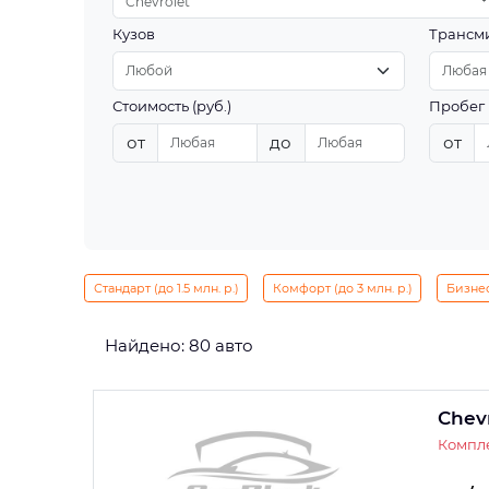
Chevrolet
Кузов
Трансм
Стоимость (руб.)
Пробег 
от
до
от
Стандарт (до 1.5 млн. р.)
Комфорт (до 3 млн. р.)
Бизнес 
Найдено: 80 авто
Chevr
Компл