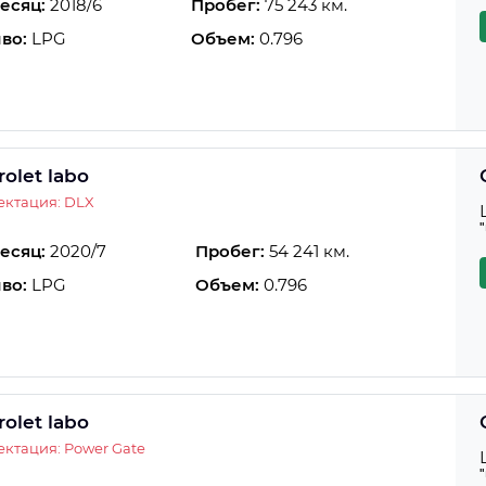
есяц:
2018/6
Пробег:
75 243 км.
во:
LPG
Объем:
0.796
olet labo
ектация: DLX
есяц:
2020/7
Пробег:
54 241 км.
во:
LPG
Объем:
0.796
olet labo
ктация: Power Gate