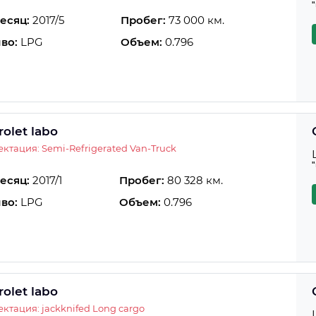
есяц:
2017/5
Пробег:
73 000 км.
во:
LPG
Объем:
0.796
olet labo
ктация: Semi-Refrigerated Van-Truck
есяц:
2017/1
Пробег:
80 328 км.
во:
LPG
Объем:
0.796
olet labo
ктация: jackknifed Long cargo