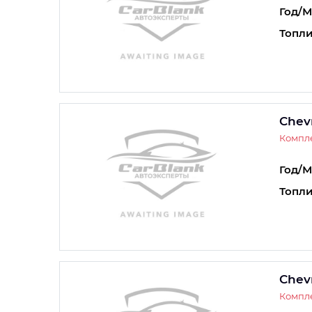
Год/М
Топли
Chevr
Компле
Год/М
Топли
Chevr
Компле