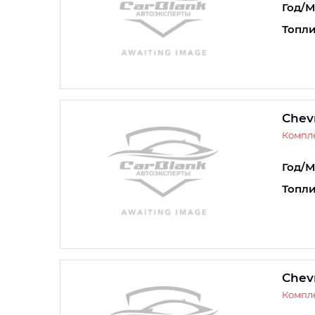
Год/М
Топли
Chevr
Компле
Год/М
Топли
Chevr
Компле