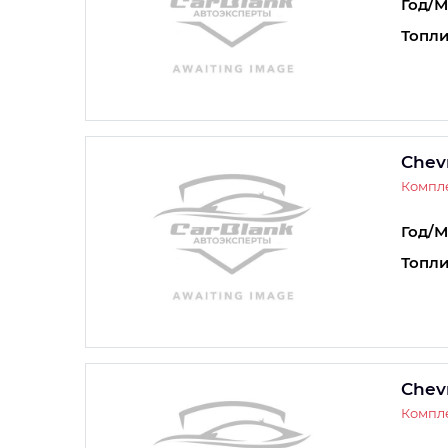
Год/М
Топли
Chevr
Компл
Год/М
Топли
Chevr
Компле