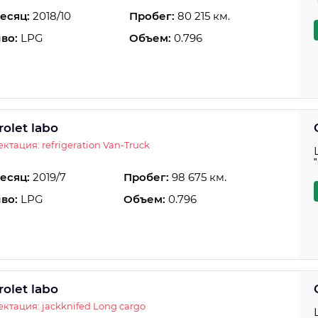
есяц:
2018/10
Пробег:
80 215 км.
во:
LPG
Объем:
0.796
olet labo
ктация: refrigeration Van-Truck
есяц:
2019/7
Пробег:
98 675 км.
во:
LPG
Объем:
0.796
olet labo
ктация: jackknifed Long cargo