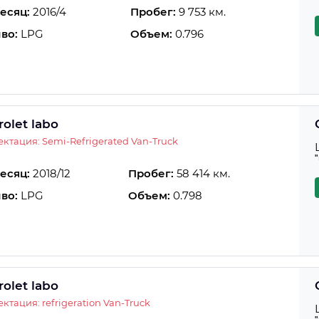
есяц:
2016/4
Пробег:
9 753 км.
во:
LPG
Объем:
0.796
olet labo
ктация: Semi-Refrigerated Van-Truck
есяц:
2018/12
Пробег:
58 414 км.
во:
LPG
Объем:
0.798
olet labo
ктация: refrigeration Van-Truck