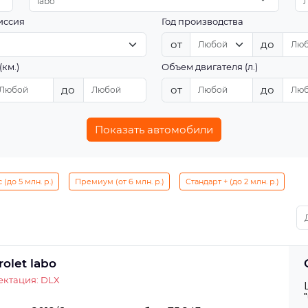
labo
иссия
Год производства
от
до
(км.)
Объем двигателя (л.)
до
от
до
Показать автомобили
(до 5 млн. р.)
Премиум (от 6 млн. р.)
Стандарт + (до 2 млн. р.)
olet labo
ектация: DLX