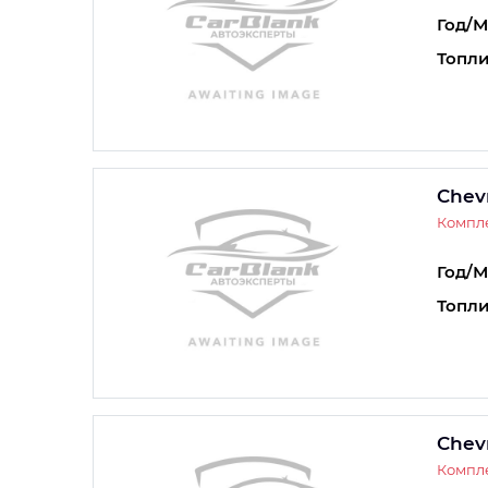
Год/М
Топли
Chevr
Компле
Год/М
Топли
Chevr
Компле