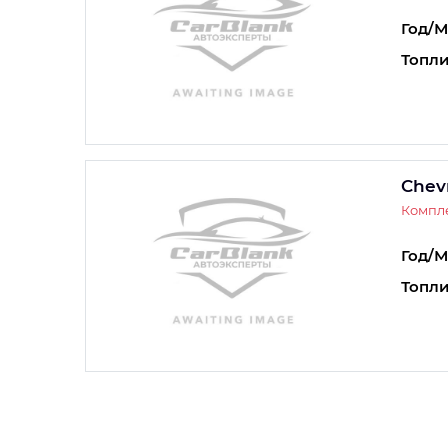
Год/М
Топли
Chev
Компле
Год/М
Топли