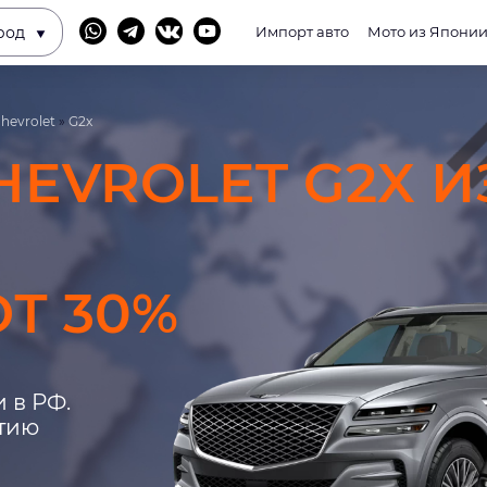
род
Импорт авто
Мото из Япони
hevrolet
»
G2x
HEVROLET G2X И
Т 30%
 в РФ.
нтию