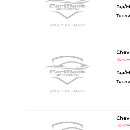
Год/М
Топли
Chev
Компле
Год/М
Топли
Chev
Компле