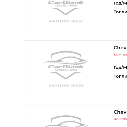
Год/М
Топли
Chev
Компле
Год/М
Топли
Chev
Компле