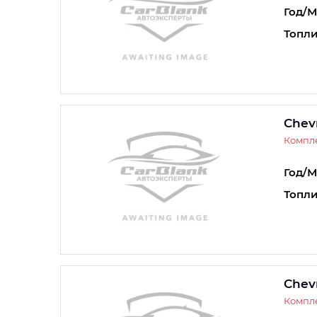
Год/М
Топли
Chev
Компле
Год/М
Топли
Chev
Компле