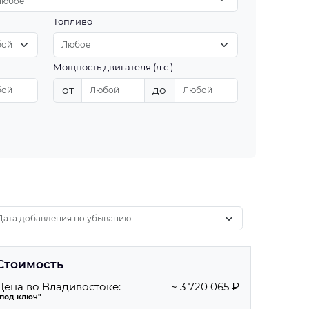
Любое
Топливо
Мощность двигателя (л.с.)
от
до
Стоимость
Цена во Владивостоке:
~ 3 720 065 ₽
"под ключ"