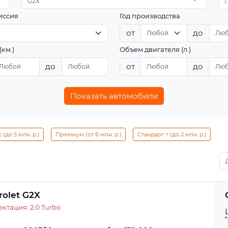
G2X
иссия
Год производства
от
до
(км.)
Объем двигателя (л.)
до
от
до
Показать автомобили
(до 5 млн. р.)
Премиум (от 6 млн. р.)
Стандарт + (до 2 млн. р.)
rolet G2X
ктация: 2.0 Turbo