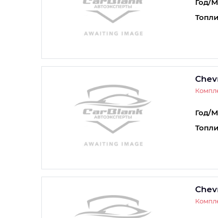
Год/М
Топли
Chev
Компле
Год/М
Топли
Chev
Компле