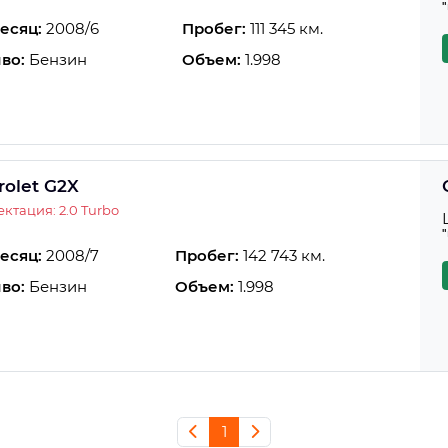
есяц:
2008/6
Пробег:
111 345 км.
во:
Бензин
Объем:
1.998
rolet G2X
ктация: 2.0 Turbo
есяц:
2008/7
Пробег:
142 743 км.
во:
Бензин
Объем:
1.998
1