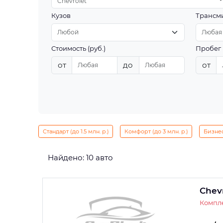
Chevrolet
Кузов
Трансм
Стоимость (руб.)
Пробег 
от
до
от
Стандарт (до 1.5 млн. р.)
Комфорт (до 3 млн. р.)
Бизнес 
Найдено: 10 авто
Chev
Компле