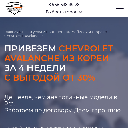
8 958 538 39 28
Выбрать город
Главная
»
Наши услуги
»
Каталог автомобилей из Кореи
»
Chevrolet
»
Avalanche
ПРИВЕЗЕМ
CHEVROLET
AVALANCHE ИЗ КОРЕИ
ЗА 4 НЕДЕЛИ
С ВЫГОДОЙ ОТ 30%
Дешевле, чем аналогичные модели в
РФ.
Работаем по договору. Даем гарантию
Полный контроль покупки до вашего места