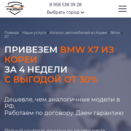
8 958 538 39 28
Выбрать город
Главная
»
Наши услуги
»
Каталог автомобилей из Кореи
»
Bmw
»
X7
ПРИВЕЗЕМ
BMW X7 ИЗ
КОРЕИ
ЗА 4 НЕДЕЛИ
С ВЫГОДОЙ ОТ 30%
Дешевле, чем аналогичные модели в
РФ.
Работаем по договору. Даем гарантию
Полный контроль покупки до вашего места