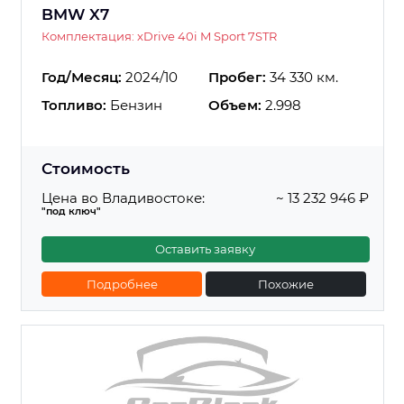
BMW X7
Комплектация: xDrive 40i M Sport 7STR
Год/Месяц:
2024/10
Пробег:
34 330 км.
Топливо:
Бензин
Объем:
2.998
Стоимость
Цена во Владивостоке:
~ 13 232 946 ₽
"под ключ"
Оставить заявку
Подробнее
Похожие