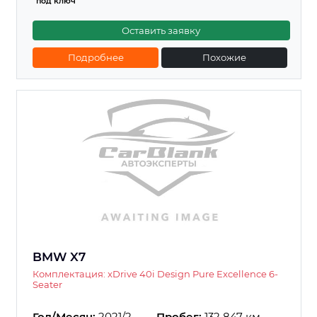
"под ключ"
Оставить заявку
Подробнее
Похожие
BMW X7
Комплектация: xDrive 40i Design Pure Excellence 6-
Seater
Год/Месяц:
2021/2
Пробег:
132 847 км.