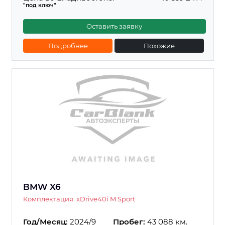
"под ключ"
Оставить заявку
Подробнее
Похожие
BMW X6
Комплектация: xDrive40i M Sport
Год/Месяц:
2024/9
Пробег:
43 088 км.