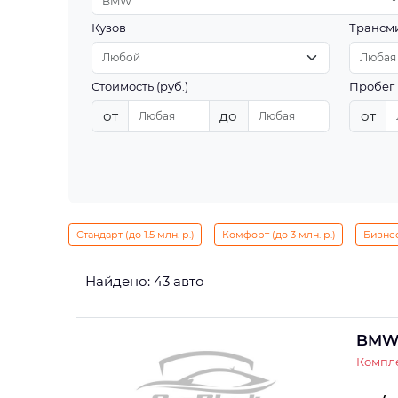
BMW
Кузов
Трансм
Стоимость (руб.)
Пробег 
от
до
от
Стандарт (до 1.5 млн. р.)
Комфорт (до 3 млн. р.)
Бизнес 
Найдено: 43 авто
BMW
Компле