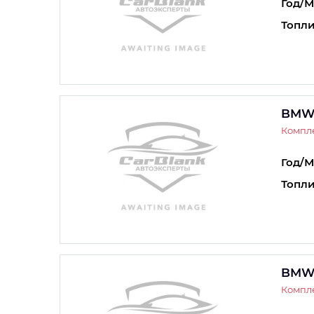
Год/М
Топли
BMW
Компле
Год/М
Топли
BMW
Компле