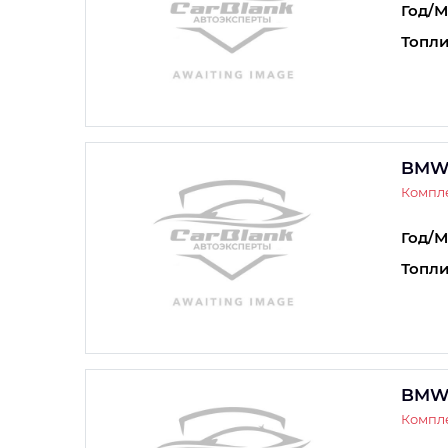
Год/М
Топли
BMW
Компле
Год/М
Топли
BMW
Компле