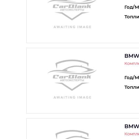
Год/М
Топли
BMW
Компле
Год/М
Топли
BMW
Компле