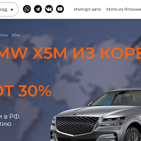
род
Импорт авто
Мото из Япони
Bmw
»
X5m
MW X5M ИЗ КОР
Т 30%
 в РФ.
нтию