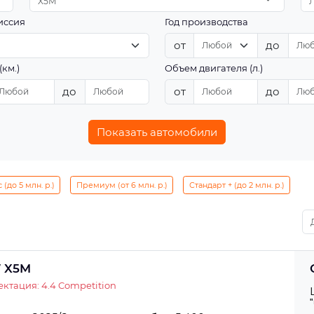
X5M
иссия
Год производства
от
до
(км.)
Объем двигателя (л.)
до
от
до
Показать автомобили
(до 5 млн. р.)
Премиум (от 6 млн. р.)
Стандарт + (до 2 млн. р.)
 X5M
ктация: 4.4 Competition