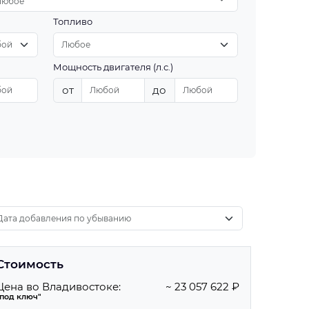
Любое
Топливо
Мощность двигателя (л.с.)
от
до
Стоимость
Цена во Владивостоке:
~ 23 057 622 ₽
"под ключ"