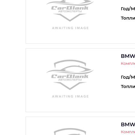
Год/М
Топли
BMW
Компле
Год/М
Топли
BMW
Компле