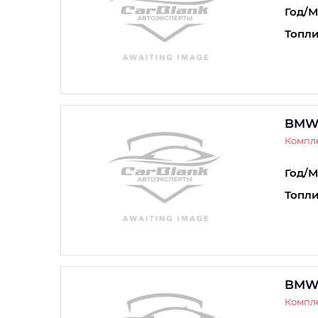
Год/М
Топли
BMW
Компле
Год/М
Топли
BMW
Компле