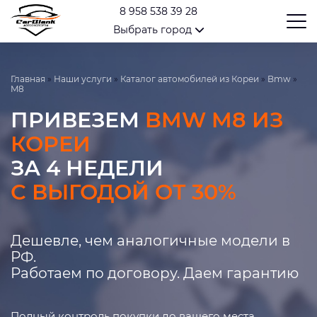
8 958 538 39 28
Выбрать город
Главная
»
Наши услуги
»
Каталог автомобилей из Кореи
»
Bmw
»
M8
ПРИВЕЗЕМ
BMW M8 ИЗ
КОРЕИ
ЗА 4 НЕДЕЛИ
С ВЫГОДОЙ ОТ 30%
Дешевле, чем аналогичные модели в
РФ.
Работаем по договору. Даем гарантию
Полный контроль покупки до вашего места