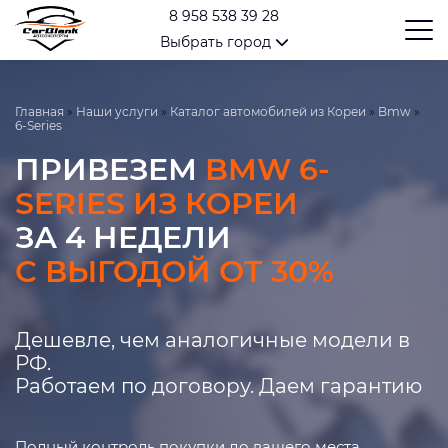
8 958 538 39 28
Выбрать город
Главная
»
Наши услуги
»
Каталог автомобилей из Кореи
»
Bmw
»
6-Series
ПРИВЕЗЕМ
BMW 6-
SERIES ИЗ КОРЕИ
ЗА 4 НЕДЕЛИ
С ВЫГОДОЙ ОТ 30%
Дешевле, чем аналогичные модели в
РФ.
Работаем по договору. Даем гарантию
Полный контроль покупки до вашего места