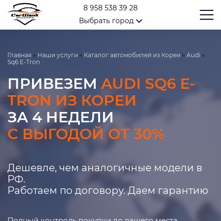
8 958 538 39 28
Выбрать город
Главная
»
Наши услуги
»
Каталог автомобилей из Кореи
»
Audi
»
Sq6 E-Tron
ПРИВЕЗЕМ
AUDI SQ6 E-
TRON ИЗ КОРЕИ
ЗА 4 НЕДЕЛИ
С ВЫГОДОЙ ОТ 30%
Дешевле, чем аналогичные модели в
РФ.
Работаем по договору. Даем гарантию
Полный контроль покупки до вашего места