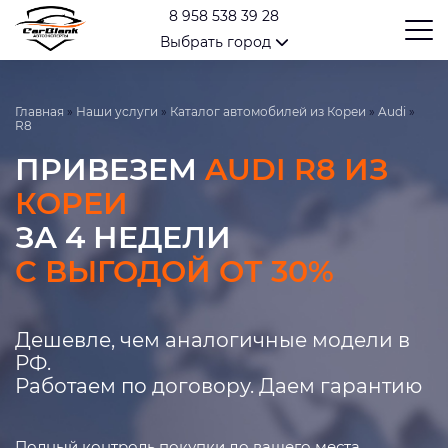
8 958 538 39 28
Выбрать город
Главная
»
Наши услуги
»
Каталог автомобилей из Кореи
»
Audi
»
R8
ПРИВЕЗЕМ
AUDI R8 ИЗ
КОРЕИ
ЗА 4 НЕДЕЛИ
С ВЫГОДОЙ ОТ 30%
Дешевле, чем аналогичные модели в
РФ.
Работаем по договору. Даем гарантию
Полный контроль покупки до вашего места