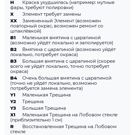
H
Краска ухудшилась (например: мутные
фары, требуют полировки)
X
Элемент требует замены
XX
Замененный Элемент (возможен
повторный окрас, возможен ремонт со
шпаклёвкой)
B1
Маленькая вмятина с царапиной
(возможно уйдёт локально и заполируется)
B2
Вмятина с царапиной (возможно уйдёт
локально, потребует окраса)
B3
Большая вмятина с царапиной (скорее
всего не уйдёт локально, точно потребует
окраса)
B4
Очень большая вмятина с царапиной
(точно не уйдёт локально, возможно
потребуется замена элемента)
Y1
Маленькая Трещина
Y2
Трещина
Y3
Большая Трещина
X1
Маленькая Трещина на Лобовом стекле
(приблизительно 1 см)
R
Восстановленная Трещина на Лобовом
стекле