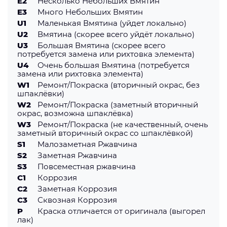
E2
Несколько Небольших Вмятин
E3
Много Небольших Вмятин
U1
Маленькая Вмятина (уйдет локально)
U2
Вмятина (скорее всего уйдёт локально)
U3
Большая Вмятина (скорее всего
потребуется замена или рихтовка элемента)
U4
Очень большая Вмятина (потребуется
замена или рихтовка элемента)
W1
Ремонт/Покраска (вторичный окрас, без
шпаклёвки)
W2
Ремонт/Покраска (заметный вторичный
окрас, возможна шпаклёвка)
W3
Ремонт/Покраска (не качественный, очень
заметный вторичный окрас со шпаклёвкой)
S1
Малозаметная Ржавчина
S2
Заметная Ржавчина
S3
Повсеместная ржавчина
C1
Коррозия
C2
Заметная Коррозия
С3
Сквозная Коррозия
P
Краска отличается от оригинала (выгорел
лак)