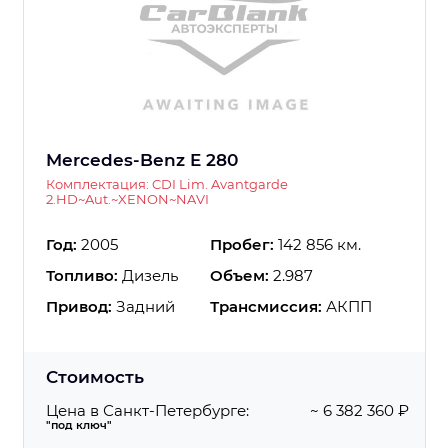
Mercedes-Benz E 280
Комплектация: CDI Lim. Avantgarde
2.HD~Aut.~XENON~NAVI
Год:
2005
Пробег:
142 856 км.
Топливо:
Дизель
Объем:
2.987
Привод:
Задний
Трансмиссия:
АКПП
Стоимость
Цена в Санкт-Петербурге:
~ 6 382 360 ₽
"под ключ"