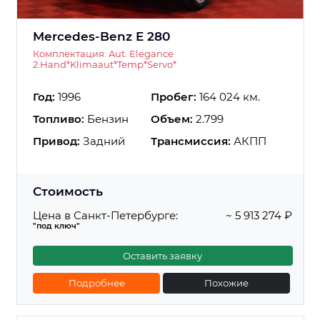
Mercedes-Benz E 280
Комплектация: Aut. Elegance
2.Hand*Klimaaut*Temp*Servo*
Год:
1996
Пробег:
164 024 км.
Топливо:
Бензин
Объем:
2.799
Привод:
Задний
Трансмиссия:
АКПП
Стоимость
Цена в Санкт-Петербурге:
~ 5 913 274 ₽
"под ключ"
Оставить заявку
Подробнее
Похожие