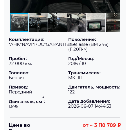
Комплектация:
Поколение:
*AHK*NAVI*PDC*GARANTIE*E6
B -Klasse (BM 246)
(11.2011->)
Пробег:
Год/Месяц:
72 000 км.
2016 / 10
Топливо:
Трансмиссия:
Бензин
МКПП
Привод:
Двигатель, мощность:
Передний
122
3
Дата добавления:
Двигатель, см
:
2026-06-07 14:44:53
1.595
Цена во
от
~ 3 118 789 ₽