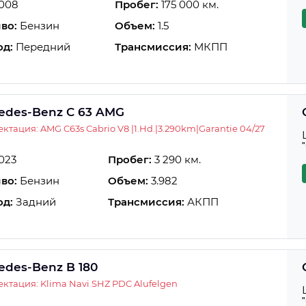
008
Пробег:
175 000 км.
во:
Бензин
Объем:
1.5
од:
Передний
Трансмиссия:
МКПП
edes-Benz C 63 AMG
ктация: AMG C63s Cabrio V8 |1.Hd.|3.290km|Garantie 04/27
023
Пробег:
3 290 км.
во:
Бензин
Объем:
3.982
од:
Задний
Трансмиссия:
АКПП
edes-Benz B 180
ктация: Klima Navi SHZ PDC Alufelgen