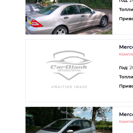
Год:
2
Топли
Прив
Merc
Компле
Год:
2
Топли
Прив
Merc
Компле