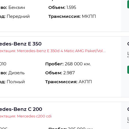
во:
Бензин
Объем:
1.595
од:
Передний
Трансмиссия:
МКПП
edes-Benz E 350
ктация: Mercedes-benz E 350d 4 Matic AMG Paket/Vol...
010
Пробег:
268 000 км.
во:
Дизель
Объем:
2.987
од:
Полный
Трансмиссия:
АКПП
edes-Benz C 200
ктация: Mercedes c200 cdi