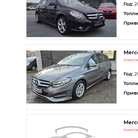
Год:
2
Топли
Прив
Merc
Компле
Год:
2
Топли
Прив
Merc
Компл