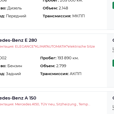
006
Пробег:
205 000 км.
во:
Дизель
Объем:
2.148
од:
Передний
Трансмиссия:
МКПП
edes-Benz E 280
ктация: ELEGANCE*KLIMA*AUTOMATIK*elektrische Sitze
002
Пробег:
193 890 км.
во:
Бензин
Объем:
2.799
од:
Задний
Трансмиссия:
АКПП
edes-Benz A 150
ктация: Mercedes A150, TÜV neu, Sitzheizung , Temp...