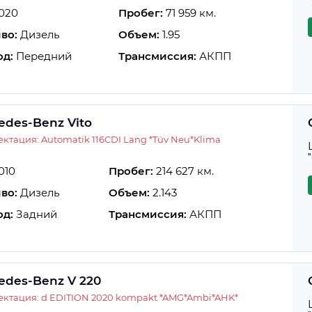
020
Пробег:
71 959 км.
во:
Дизель
Объем:
1.95
од:
Передний
Трансмиссия:
АКПП
edes-Benz Vito
ктация: Automatik 116CDI Lang *Tüv Neu*Klima
010
Пробег:
214 627 км.
во:
Дизель
Объем:
2.143
од:
Задний
Трансмиссия:
АКПП
edes-Benz V 220
ктация: d EDITION 2020 kompakt *AMG*Ambi*AHK*