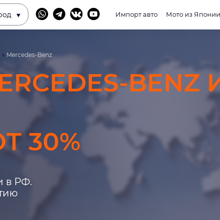
род
Импорт авто
Мото из Япони
и
»
Mercedes-Benz
ERCEDES-BENZ 
Т 30%
 в РФ.
нтию