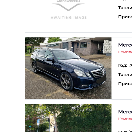
Топли
Прив
Merc
Компле
Год:
2
Топли
Прив
Merc
Компле