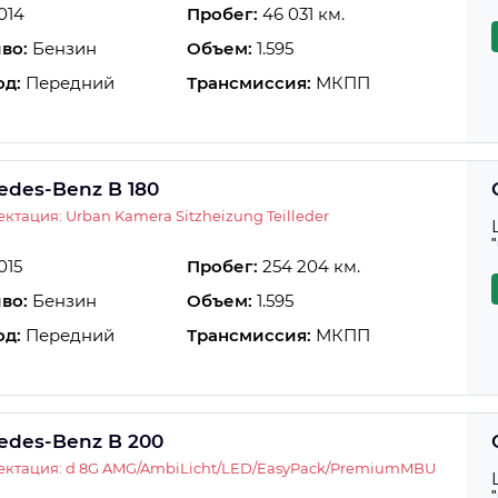
014
Пробег:
46 031 км.
во:
Бензин
Объем:
1.595
од:
Передний
Трансмиссия:
МКПП
edes-Benz B 180
ктация: Urban Kamera Sitzheizung Teilleder
015
Пробег:
254 204 км.
во:
Бензин
Объем:
1.595
од:
Передний
Трансмиссия:
МКПП
edes-Benz B 200
ектация: d 8G AMG/AmbiLicht/LED/EasyPack/PremiumMBU