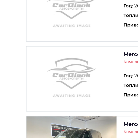
Год:
2
Топли
Прив
Merc
Компле
Год:
2
Топли
Прив
Merc
Компле