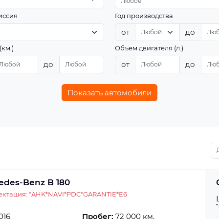
Любое
иссия
Год производства
от
до
(км.)
Объем двигателя (л.)
до
от
до
Показать автомобили
edes-Benz B 180
ектация: *AHK*NAVI*PDC*GARANTIE*E6
016
Пробег:
72 000 км.