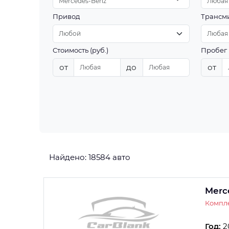
Mercedes-Benz
Любая
Привод
Трансм
Стоимость (руб.)
Пробег 
от
до
от
Найдено: 18584 авто
Merc
Компл
Год:
2