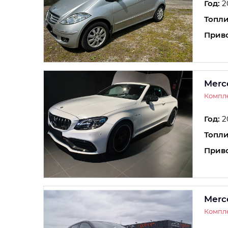
Год:
2
Топли
Прив
Merc
Компле
Год:
2
Топли
Прив
Merc
Компле