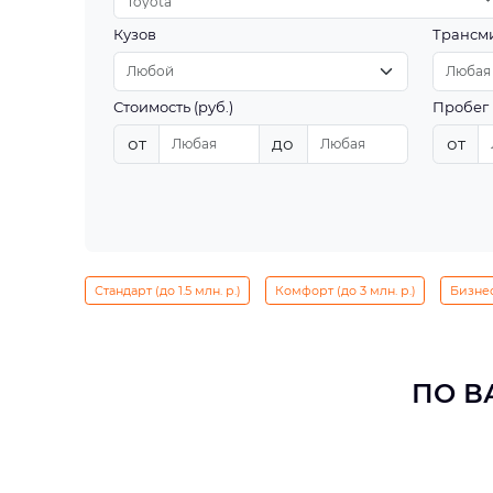
Toyota
Кузов
Трансм
Стоимость (руб.)
Пробег 
от
до
от
Стандарт (до 1.5 млн. р.)
Комфорт (до 3 млн. р.)
Бизнес 
ПО В