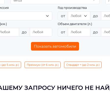
Venza
иссия
Год производства
от
до
(км.)
Объем двигателя (л.)
до
от
до
Показать автомобили
(до 5 млн. р.)
Премиум (от 6 млн. р.)
Стандарт + (до 2 млн. р.)
АШЕМУ ЗАПРОСУ НИЧЕГО НЕ НА