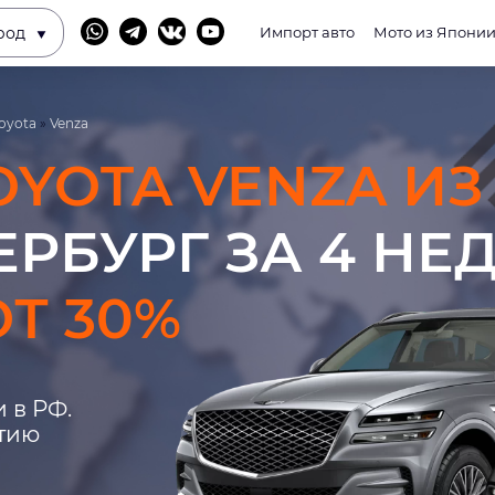
род
Импорт авто
Мото из Япони
oyota
»
Venza
OYOTA VENZA ИЗ
ЕРБУРГ ЗА 4 НЕ
Т 30%
 в РФ.
нтию