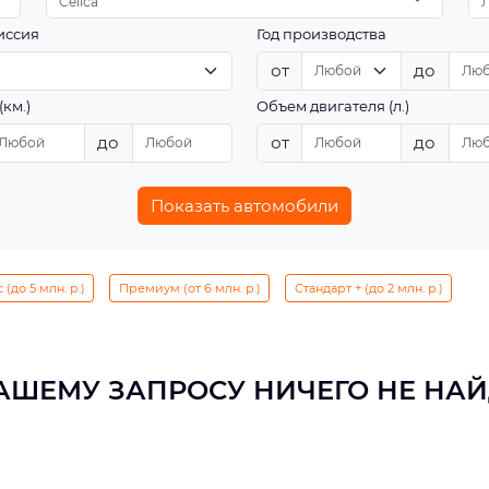
Celica
иссия
Год производства
от
до
(км.)
Объем двигателя (л.)
до
от
до
Показать автомобили
(до 5 млн. р.)
Премиум (от 6 млн. р.)
Стандарт + (до 2 млн. р.)
АШЕМУ ЗАПРОСУ НИЧЕГО НЕ НА