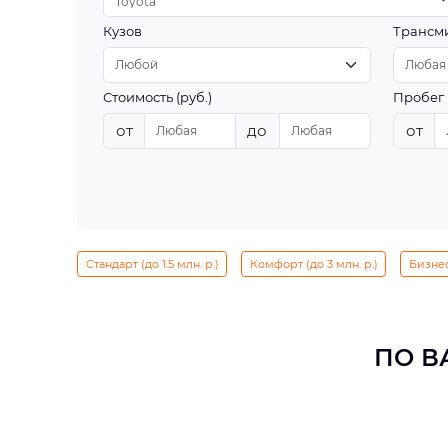
Toyota
Кузов
Трансм
Стоимость (руб.)
Пробег 
от
до
от
Стандарт (до 1.5 млн. р.)
Комфорт (до 3 млн. р.)
Бизнес 
ПО В