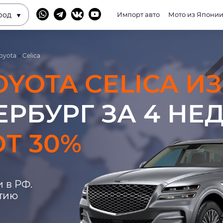
род
Импорт авто
Мото из Япони
oyota
»
Celica
OYOTA CELICA И
ЕРБУРГ ЗА 4 НЕ
Т 30%
 в РФ.
нтию