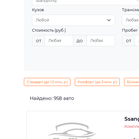
Ssangyong
Кузов
Трансм
Стоимость (руб.)
Пробег 
от
до
от
Стандарт (до 1.5 млн. р.)
Комфорт (до 3 млн. р.)
Бизнес 
Найдено: 958 авто
Ssan
Компле