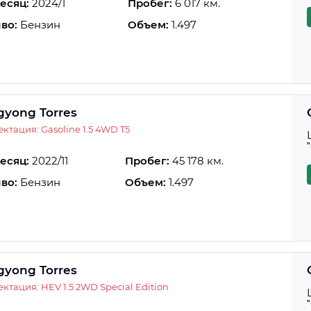
есяц:
2024/1
Пробег:
6 017 км.
во:
Бензин
Объем:
1.497
gyong Torres
ктация: Gasoline 1.5 4WD T5
есяц:
2022/11
Пробег:
45 178 км.
во:
Бензин
Объем:
1.497
gyong Torres
ктация: HEV 1.5 2WD Special Edition