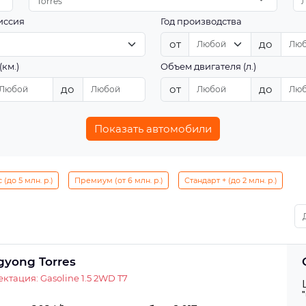
Torres
иссия
Год производства
от
до
(км.)
Объем двигателя (л.)
до
от
до
Показать автомобили
(до 5 млн. р.)
Премиум (от 6 млн. р.)
Стандарт + (до 2 млн. р.)
gyong Torres
ктация: Gasoline 1.5 2WD T7