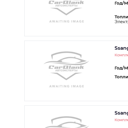
Год/М
Топли
Элект
Ssan
Компле
Год/М
Топли
Ssan
Компле