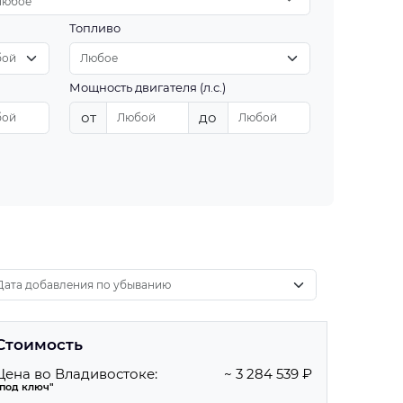
Любое
Топливо
Мощность двигателя (л.с.)
от
до
Стоимость
Цена во Владивостоке:
~ 3 284 539 ₽
"под ключ"