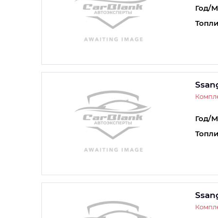
Год/М
Топли
Ssan
Компле
Год/М
Топли
Ssan
Компле