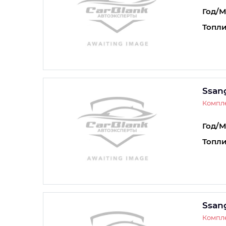
Год/М
Топли
Ssan
Компле
Год/М
Топли
Ssan
Компле