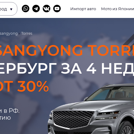
род
Импорт авто
Мото из Япони
sangyong
»
Torres
SANGYONG TORR
ЕРБУРГ ЗА 4 НЕ
Т 30%
 в РФ.
нтию