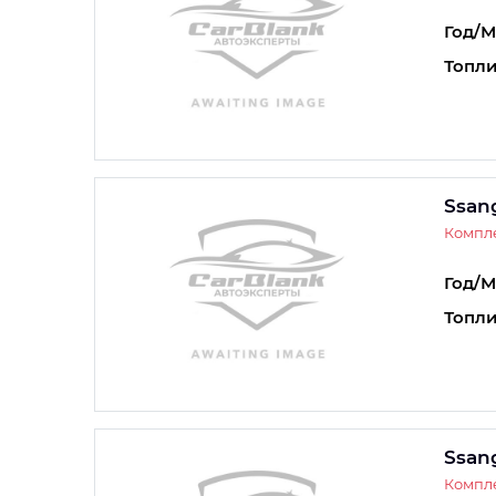
Год/М
Топли
Ssan
Компле
Год/М
Топли
Ssan
Компле