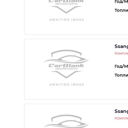
Год/М
Топли
Ssan
Компле
Год/М
Топли
Ssan
Компле