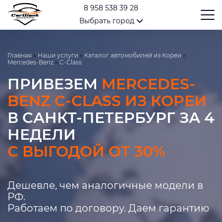
8 958 538 39 28
Выбрать город
Главная
»
Наши услуги
»
Каталог автомобилей из Кореи
»
Mercedes-Benz
»
C-Class
ПРИВЕЗЕМ
MERCEDES-
BENZ C-CLASS ИЗ КОРЕИ
В САНКТ-ПЕТЕРБУРГ ЗА 4
НЕДЕЛИ
С ВЫГОДОЙ ОТ 30%
Дешевле, чем аналогичные модели в
РФ.
Работаем по договору. Даем гарантию