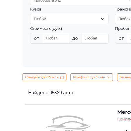
Mercedes-Benz
Кузов
Трансм
Стоимость (руб.)
Пробег 
от
до
от
Стандарт (до 1.5 млн. р.)
Комфорт (до 3 млн. р.)
Бизнес 
Найдено: 15369 авто
Merc
Компле