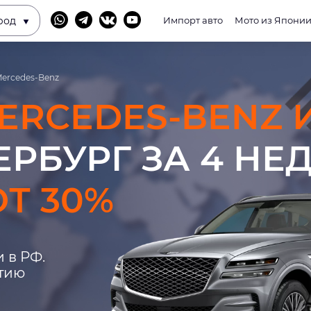
род
Импорт авто
Мото из Япони
ercedes-Benz
ERCEDES-BENZ 
ЕРБУРГ ЗА 4 НЕ
Т 30%
 в РФ.
нтию