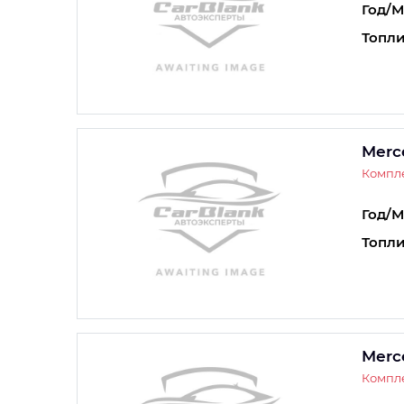
Год/М
Топли
Merc
Компле
Год/М
Топли
Merc
Компле