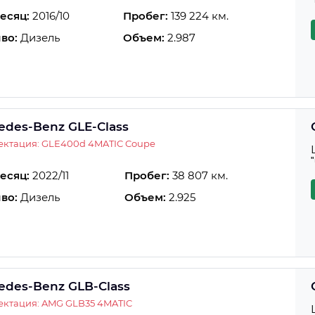
есяц:
2016/10
Пробег:
139 224 км.
во:
Дизель
Объем:
2.987
edes-Benz GLE-Class
ектация: GLE400d 4MATIC Coupe
есяц:
2022/11
Пробег:
38 807 км.
во:
Дизель
Объем:
2.925
edes-Benz GLB-Class
ектация: AMG GLB35 4MATIC