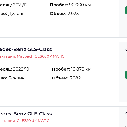
есяц:
2021/12
Пробег:
96 000 км.
во:
Дизель
Объем:
2.925
edes-Benz GLS-Class
ектация: Maybach GLS600 4MATIC
есяц:
2022/10
Пробег:
16 878 км.
во:
Бензин
Объем:
3.982
edes-Benz GLE-Class
ктация: GLE350 d 4MATIC