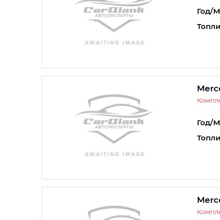
Год/М
Топли
Merc
Компл
Год/М
Топли
Merc
Компл