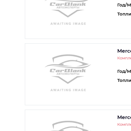
Год/М
Топли
Merc
Компл
Год/М
Топли
Merc
Компле