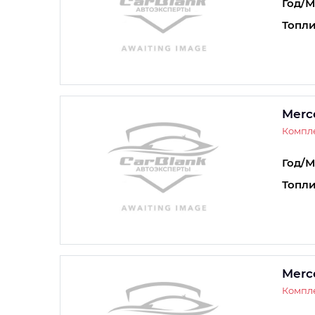
Год/М
Топли
Merc
Компле
Год/М
Топли
Merc
Компле