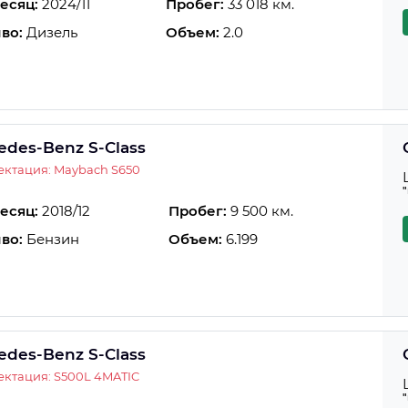
есяц:
2024/11
Пробег:
33 018 км.
во:
Дизель
Объем:
2.0
edes-Benz S-Class
ктация: Maybach S650
есяц:
2018/12
Пробег:
9 500 км.
во:
Бензин
Объем:
6.199
edes-Benz S-Class
ктация: S500L 4MATIC