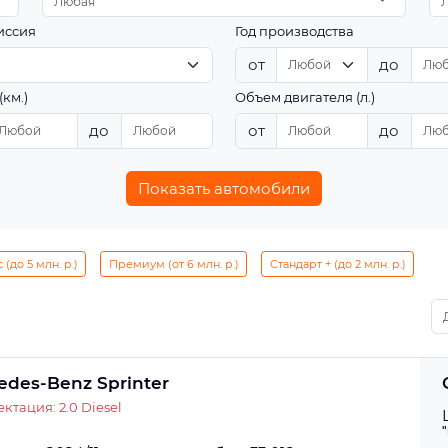
Любая
иссия
Год производства
от
до
(км.)
Объем двигателя (л.)
до
от
до
Показать автомобили
(до 5 млн. р.)
Премиум (от 6 млн. р.)
Стандарт + (до 2 млн. р.)
edes-Benz Sprinter
ктация: 2.0 Diesel