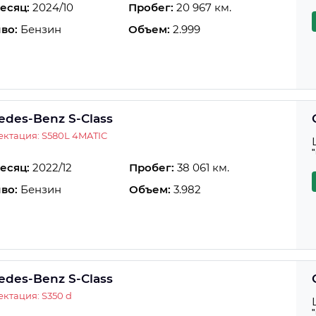
есяц:
2024/10
Пробег:
20 967 км.
во:
Бензин
Объем:
2.999
edes-Benz S-Class
ктация: S580L 4MATIC
есяц:
2022/12
Пробег:
38 061 км.
во:
Бензин
Объем:
3.982
edes-Benz S-Class
ктация: S350 d