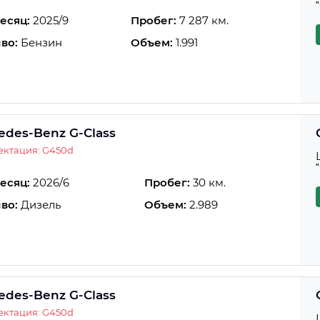
есяц:
2025/9
Пробег:
7 287 км.
во:
Бензин
Объем:
1.991
edes-Benz G-Class
ектация: G450d
есяц:
2026/6
Пробег:
30 км.
во:
Дизель
Объем:
2.989
edes-Benz G-Class
ектация: G450d