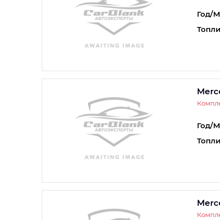
Год/М
Топли
Merc
Компл
Год/М
Топли
Merc
Компл