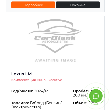
Подробнее
Похожие
Lexus LM
Комплектация: 500h Executive
Год/Месяц:
2024/12
Пробег:
8
200 км.
Топливо:
Гибрид (Бензин/
Объем:
2.393
Электричество)