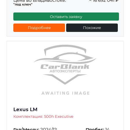
Цена во Владивостоке:
~ 16 692 041 ₽
"под ключ"
Оставить заявку
Подробнее
Похожие
Lexus LM
Комплектация: 500h Executive
Год/Месяц:
2024/12
Пробег:
14