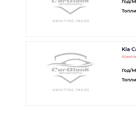
Год/М
Топли
Kia C
Компле
Год/М
Топли