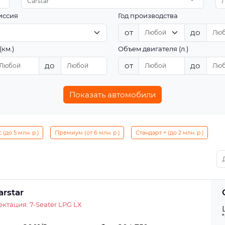
Carstar
иссия
Год производства
от
до
(км.)
Объем двигателя (л.)
до
от
до
Показать автомобили
(до 5 млн. р.)
Премиум (от 6 млн. р.)
Стандарт + (до 2 млн. р.)
arstar
ктация: 7-Seater LPG LX