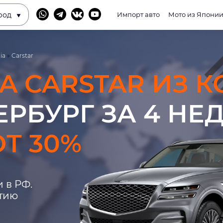
род
Импорт авто
Мото из Япони
ia
»
Carstar
IA CARSTAR ИЗ 
ЕРБУРГ ЗА 4 НЕ
Т 30%
 в РФ.
нтию