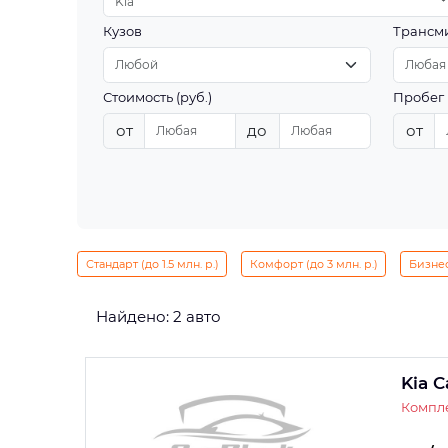
Kia
Кузов
Трансм
Стоимость (руб.)
Пробег 
от
до
от
Стандарт (до 1.5 млн. р.)
Комфорт (до 3 млн. р.)
Бизнес 
Найдено: 2 авто
Kia C
Компле