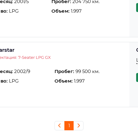
есяц:
2001/5
Пробег:
204 750 км.
во:
LPG
Объем:
1.997
arstar
ктация: 7-Seater LPG GX
есяц:
2002/9
Пробег:
99 500 км.
во:
LPG
Объем:
1.997
1