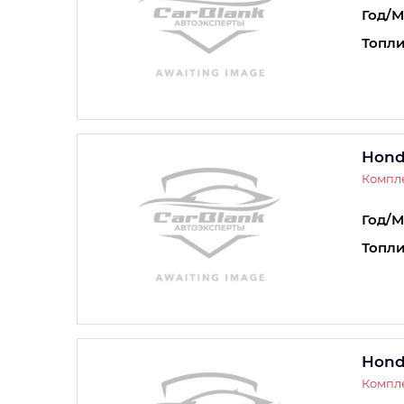
Год/М
Топли
Hond
Компле
Год/М
Топли
Hond
Компле