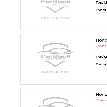
Год/М
Топли
Hond
Компле
Год/М
Топли
Hond
Компле