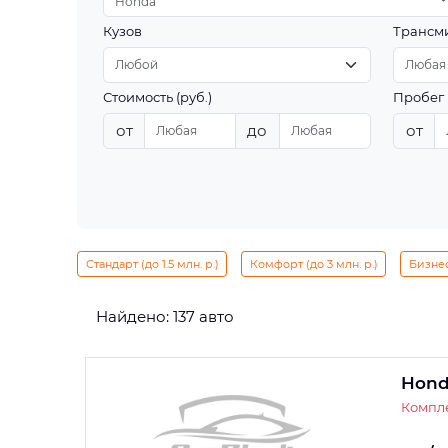
Honda
Кузов
Трансм
Стоимость (руб.)
Пробег 
от
до
от
Стандарт (до 1.5 млн. р.)
Комфорт (до 3 млн. р.)
Бизнес 
Найдено: 137 авто
Hond
Компле