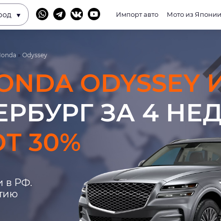
род
Импорт авто
Мото из Япони
Honda
»
Odyssey
ONDA ODYSSEY 
ЕРБУРГ ЗА 4 НЕ
Т 30%
 в РФ.
нтию