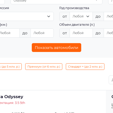
Odyssey
иссия
Год производства
от
до
(км.)
Объем двигателя (л.)
до
от
до
Показать автомобили
(до 5 млн. р.)
Премиум (от 6 млн. р.)
Стандарт + (до 2 млн. р.)
a Odyssey
ктация: 3.5 5th