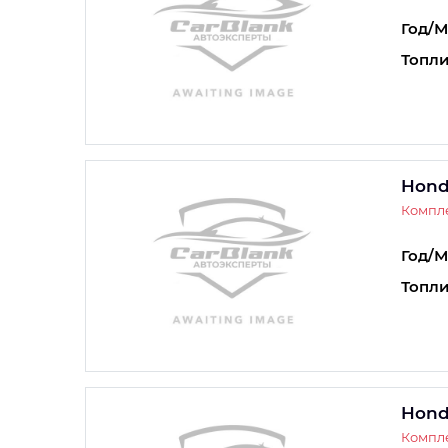
Год/М
Топли
Hond
Компле
Год/М
Топли
Hond
Компле