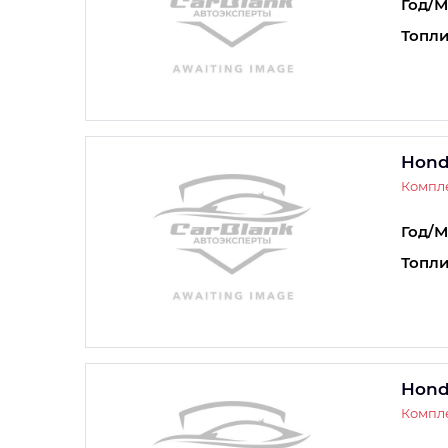
Год/М
Топли
Hond
Компле
Год/М
Топли
Hond
Компле