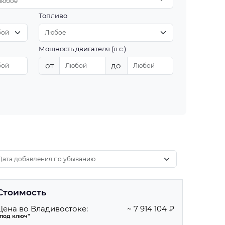
Любое
Топливо
Мощность двигателя (л.с.)
от
до
Стоимость
Цена во Владивостоке:
~ 7 914 104 ₽
"под ключ"