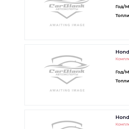
Год/М
Топли
Hond
Компле
Год/М
Топли
Hond
Компле